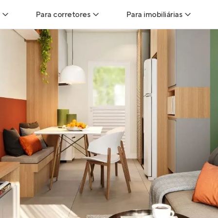
Para corretores
Para imobiliárias
Leads
Leads para Corretores
Leads para Imobiliári
sitas
Corretor+
Hub de imobiliárias
Vendas
Parcerias imobiliárias
Anunciar imóveis
trutoras
Hub de Corretores
iliárias
Perfil Verificado
veis
Anunciar imóveis