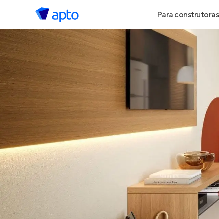
Para construtoras
Geração de 
Geração de Vi
Geração de 
Maiores Cons
Parcerias Imob
Anunciar Imó