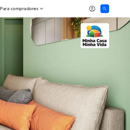
Para compradores
as
Buscar um imóvel novo
Calcule seu Poder de Compra
Comprar x Alugar
Correção do INCC
Simulador de Financiamento
Encontre um corretor