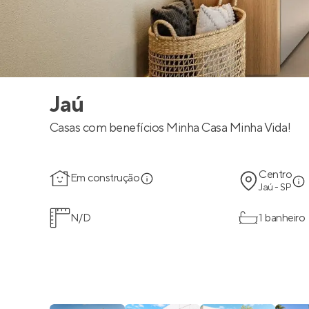
Jaú
Casas com benefícios Minha Casa Minha Vida!
Centro
Em construção
Jaú - SP
N/D
1 banheiro