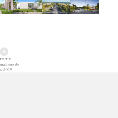
4
ronto
imadamente
ez 2029