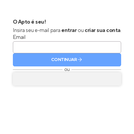
O Apto é seu!
Insira seu e-mail para
entrar
ou
criar sua conta
.
Email
CONTINUAR
ou