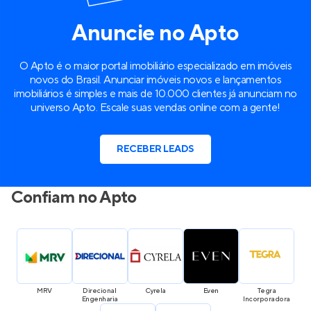
Anuncie no Apto
O Apto é o maior portal imobiliário especializado em imóveis
novos do Brasil. Anunciar imóveis novos e lançamentos
imobiliários é simples e mais de 10.000 clientes já anunciam no
universo Apto. Escale suas vendas online com a gente!
RECEBER LEADS
Confiam no Apto
MRV
Direcional 
Cyrela
Even
Tegra 
Engenharia
Incorporadora