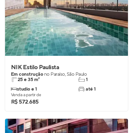
NIK Estilo Paulista
Em construção
no
Paraíso
,
São Paulo
25 e 35 m²
1
studio e 1
até 1
Venda a partir de
R$ 572.685