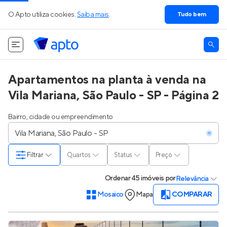
O Apto utiliza cookies.
Saiba mais
.
Tudo bem
Apartamentos na planta à venda na
Vila Mariana, São Paulo - SP - Página 2
Bairro, cidade ou empreendimento
Filtrar
Quartos
Status
Preço
Ordenar
45 imóveis
por
Relevância
Mosaico
Mapa
COMPARAR