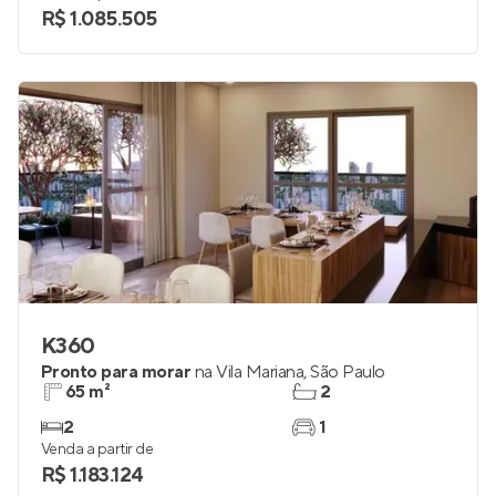
R$ 1.085.505
K360
Pronto para morar
na
Vila Mariana
,
São Paulo
65 m²
2
2
1
Venda a partir de
R$ 1.183.124