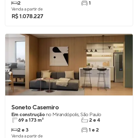
2
1
Venda a partir de
R$ 1.078.227
Soneto Casemiro
Em construção
no
Mirandópolis
,
São Paulo
69 a 173 m²
2 e 4
2 e 3
1 e 2
Venda a partir de