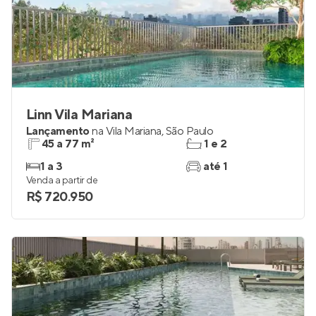
Linn Vila Mariana
Lançamento
na
Vila Mariana
,
São Paulo
45 a 77 m²
1 e 2
1 a 3
até 1
Venda a partir de
R$ 720.950