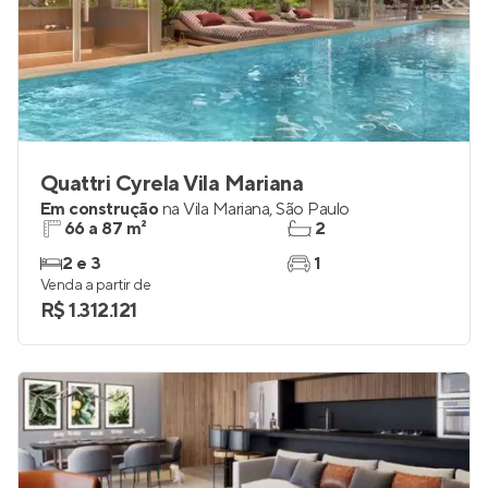
Quattri Cyrela Vila Mariana
Em construção
na
Vila Mariana
,
São Paulo
66 a 87 m²
2
2 e 3
1
Venda a partir de
R$ 1.312.121