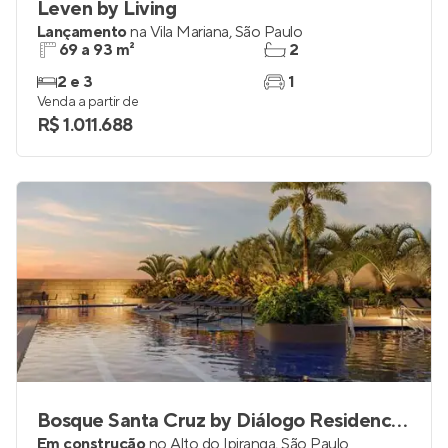
Leven by Living
Lançamento
na
Vila Mariana
,
São Paulo
69 a 93 m²
2
2 e 3
1
Venda a partir de
R$ 1.011.688
Bosque Santa Cruz by Diálogo Residences
Em construção
no
Alto do Ipiranga
,
São Paulo