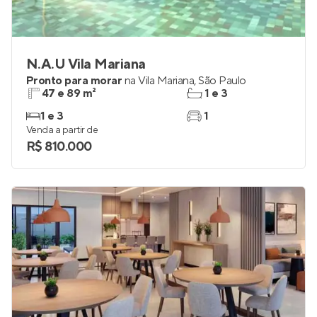
N.A.U Vila Mariana
Pronto para morar
na
Vila Mariana
,
São Paulo
47 e 89 m²
1 e 3
1 e 3
1
Venda a partir de
R$ 810.000