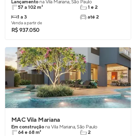
Lançamento
na
Vila Mariana
,
São Paulo
57 a 102 m²
1 e 2
1 a 3
até 2
Venda a partir de
R$ 937.050
MAC Vila Mariana
Em construção
na
Vila Mariana
,
São Paulo
64 e 68 m²
2