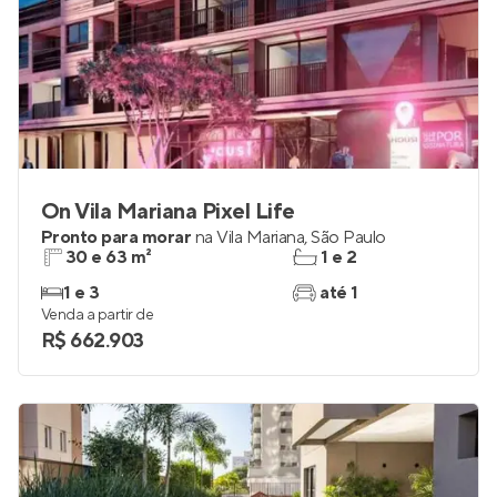
On Vila Mariana Pixel Life
Pronto para morar
na
Vila Mariana
,
São Paulo
30 e 63 m²
1 e 2
1 e 3
até 1
Venda a partir de
R$ 662.903