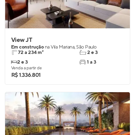
View JT
Em construção
na
Vila Mariana
,
São Paulo
72 a 234 m²
2 e 3
2 e 3
1 a 3
Venda a partir de
R$ 1.336.801