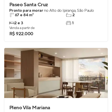
Paseo Santa Cruz
Pronto para morar
no
Alto do Ipiranga
,
São Paulo
67 e 84 m²
2
2 e 3
1
Venda a partir de
R$ 922.000
Pleno Vila Mariana