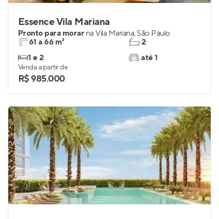
Essence Vila Mariana
Pronto para morar
na
Vila Mariana
,
São Paulo
61 a 66 m²
2
1 e 2
até 1
Venda a partir de
R$ 985.000