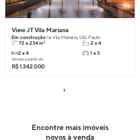
View JT Vila Mariana
Em construção
na
Vila Mariana
,
São Paulo
72 a 234 m²
2 a 4
2 a 4
1 a 3
Venda a partir de
R$ 1.342.000