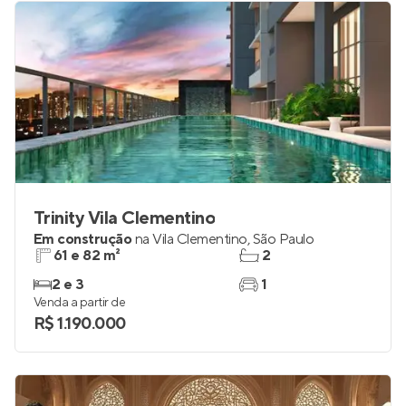
Trinity Vila Clementino
Em construção
na
Vila Clementino
,
São Paulo
61 e 82 m²
2
2 e 3
1
Venda a partir de
R$ 1.190.000