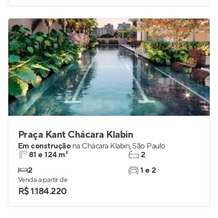
Praça Kant Chácara Klabin
Em construção
na
Chácara Klabin
,
São Paulo
81 e 124 m²
2
2
1 e 2
Venda a partir de
R$ 1.184.220