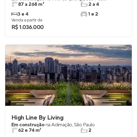
87 a 268 m²
2 a 4
3 e 4
1 e 2
Venda a partir de
R$ 1.036.000
High Line By Living
Em construção
na
Aclimação
,
São Paulo
62 e 74 m²
2