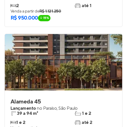
2
até 1
Venda a partir de
R$ 1.121.250
R$ 950.000
15%
Alameda 45
Lançamento
no
Paraíso
,
São Paulo
39 a 94 m²
1 e 2
1 e 2
até 2