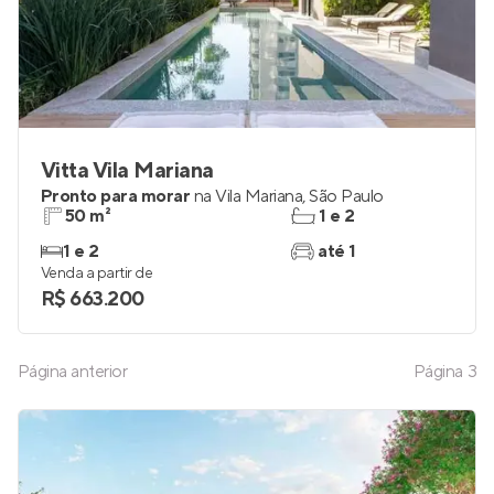
Vitta Vila Mariana
Pronto para morar
na
Vila Mariana
,
São Paulo
50 m²
1 e 2
1 e 2
até 1
Venda a partir de
R$ 663.200
Página anterior
Página
3