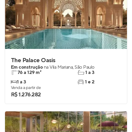
The Palace Oasis
Em construção
na
Vila Mariana
,
São Paulo
76 a 129 m²
1 a 3
1 a 3
1 e 2
Venda a partir de
R$ 1.276.282