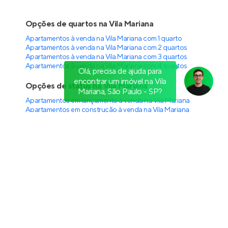
Jota by Lindenberg
Pronto para morar
na
Vila Mariana
,
São Paulo
66 a 119 m²
2 e 3
2 e 3
1 e 2
Olá, precisa de ajuda para
Venda a partir de
encontrar um imóvel na Vila
R$ 1.442.200
Mariana, São Paulo - SP?