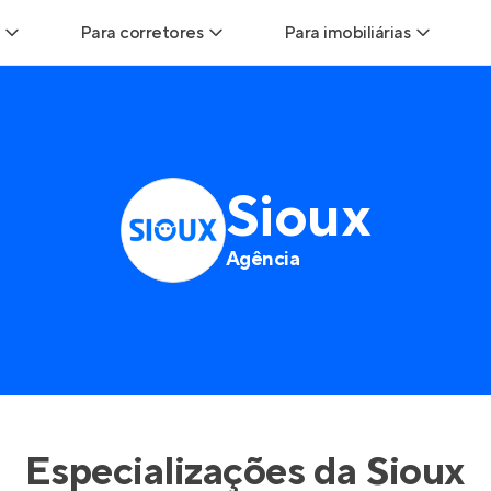
Para corretores
Para imobiliárias
Leads
Leads para Corretores
Leads para Imobiliári
sitas
Corretor+
Hub de imobiliárias
Sioux
Vendas
Parcerias imobiliárias
Anunciar imóveis
Agência
trutoras
Hub de Corretores
iliárias
Perfil Verificado
veis
Anunciar imóveis
Especializações da
Sioux