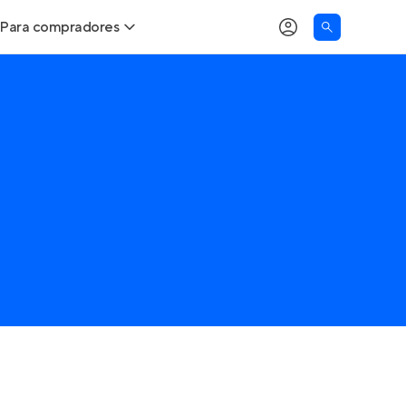
Para compradores
as
Buscar um imóvel novo
Calcule seu Poder de Compra
Comprar x Alugar
Correção do INCC
Simulador de Financiamento
Encontre um corretor