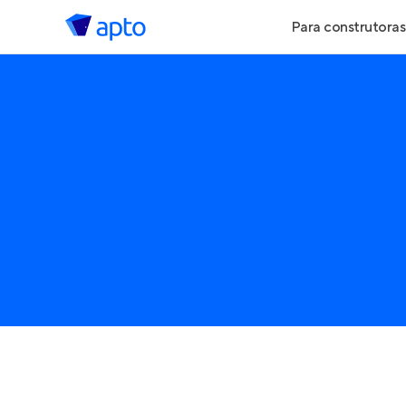
Para construtoras
Geração de 
Geração de Vi
Geração de 
Maiores Cons
Parcerias Imob
Anunciar Imó