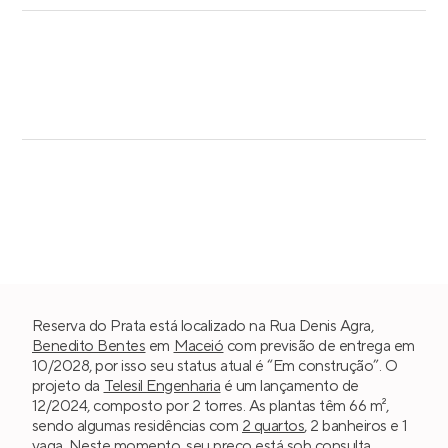
Reserva do Prata está localizado na Rua Denis Agra,
Benedito Bentes
em
Maceió
com previsão de entrega em
10/2028, por isso seu status atual é “Em construção”. O
projeto da
Telesil Engenharia
é um lançamento de
12/2024, composto por 2 torres. As plantas têm 66 m²,
sendo algumas residências com
2 quartos
, 2 banheiros e 1
vaga. Neste momento, seu preço está sob consulta.