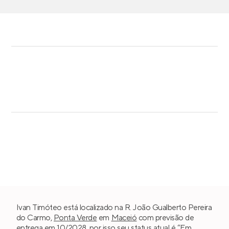
Ivan Timóteo está localizado na R. João Gualberto Pereira
do Carmo,
Ponta Verde
em
Maceió
com previsão de
entrega em 10/2028, por isso seu status atual é “Em