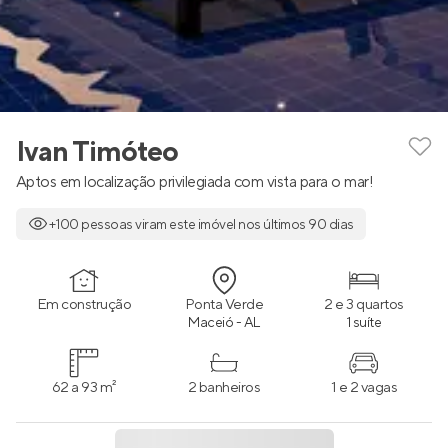
Ivan Timóteo
Aptos em localização privilegiada com vista para o mar!
+100 pessoas viram este imóvel nos últimos 90 dias
Em construção
Ponta Verde
2 e 3 quartos
Maceió - AL
1 suíte
62 a 93 m²
2 banheiros
1 e 2 vagas