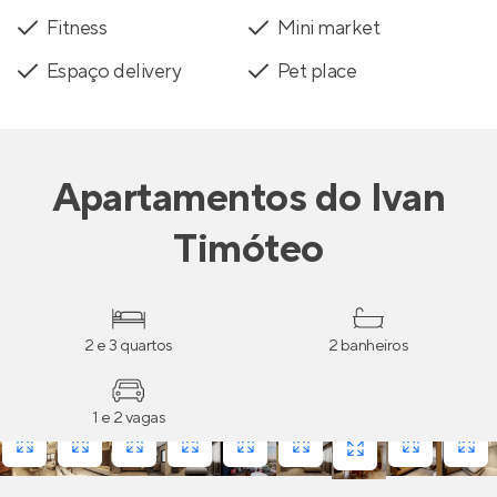
Fitness
Mini market
Espaço delivery
Pet place
Apartamentos
do
Ivan
Timóteo
2 e 3 quartos
2 banheiros
1 e 2 vagas