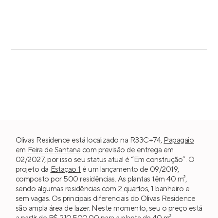
Olivas Residence está localizado na R33C+74,
Papagaio
em
Feira de Santana
com previsão de entrega em
02/2027, por isso seu status atual é “Em construção”. O
projeto da
Estaçao 1
é um lançamento de 09/2019,
composto por 500 residências. As plantas têm 40 m²,
sendo algumas residências com
2 quartos
, 1 banheiro e
sem vagas. Os principais diferenciais do Olivas Residence
são ampla área de lazer. Neste momento, seu o preço está
a partir de R$ 210.500,00 para a planta de 40 m².