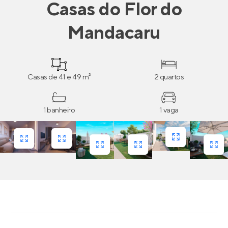
Casas
do
Flor do
Mandacaru
Casas de 41 e 49 m²
2 quartos
1 banheiro
1 vaga