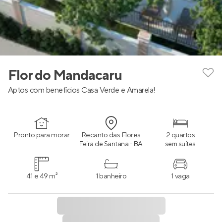
Flor do Mandacaru
Aptos com benefícios Casa Verde e Amarela!
Pronto para morar
Recanto das Flores
2 quartos
Feira de Santana - BA
sem suítes
41 e 49 m²
1 banheiro
1 vaga