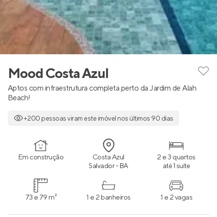
Mood Costa Azul
Aptos com infraestrutura completa perto da Jardim de Alah
Beach!
+200 pessoas viram este imóvel nos últimos 90 dias
Em construção
Costa Azul
2 e 3 quartos
Salvador - BA
até 1 suíte
73 e 79 m²
1 e 2 banheiros
1 e 2 vagas