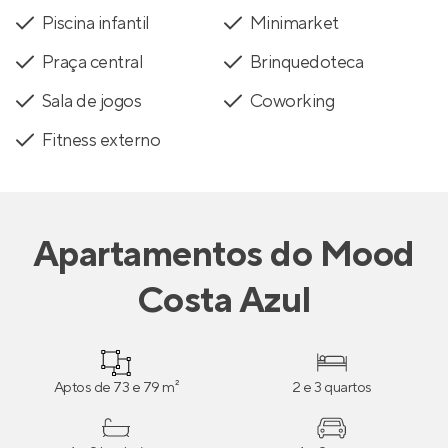
Piscina infantil
Minimarket
Praça central
Brinquedoteca
Sala de jogos
Coworking
Fitness externo
Apartamentos
do
Mood
Costa Azul
Aptos de 73 e 79 m²
2 e 3 quartos