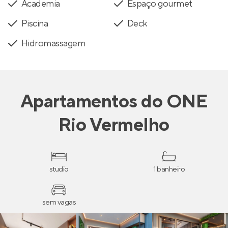
Academia
Espaço gourmet
Piscina
Deck
Hidromassagem
Apartamentos
do
ONE
Rio Vermelho
studio
1 banheiro
sem vagas