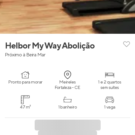
Helbor My Way Abolição
Próximo à Beira Mar
Pronto para morar
Meireles
1 e 2 quartos
Fortaleza - CE
sem suítes
47 m²
1 banheiro
1 vaga