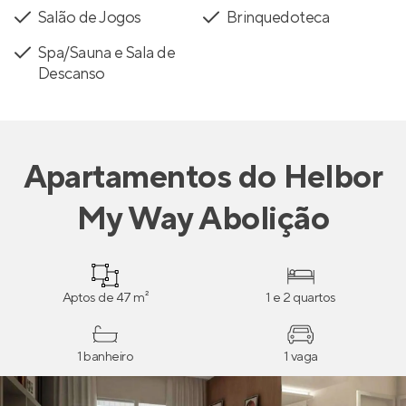
Salão de Jogos
Brinquedoteca
Spa/Sauna e Sala de
Descanso
Apartamentos
do
Helbor
My Way Abolição
Aptos de 47 m²
1 e 2 quartos
1 banheiro
1 vaga