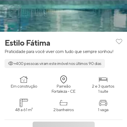
Estilo Fátima
Praticidade para você viver com tudo que sempre sonhou!
+400 pessoas viram este imóvel nos últimos 90 dias
Em construção
Parreão
2 e 3 quartos
Fortaleza - CE
1 suíte
48 a 61 m²
2 banheiros
1 vaga