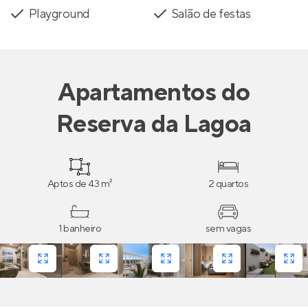
Playground
Salão de festas
Apartamentos
do
Reserva da Lagoa
Aptos de 43 m²
2 quartos
1 banheiro
sem vagas