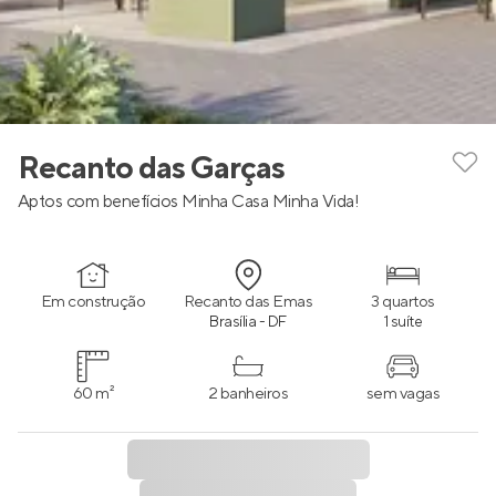
Recanto das Garças
Aptos com benefícios Minha Casa Minha Vida!
Em construção
Recanto das Emas
3 quartos
Brasília - DF
1 suíte
60 m²
2 banheiros
sem vagas