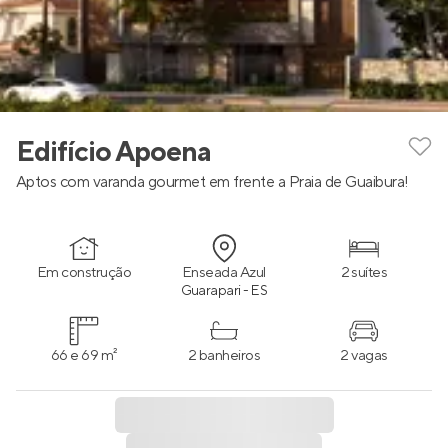
Edifício Apoena
Aptos com varanda gourmet em frente a Praia de Guaibura!
Em construção
Enseada Azul
2 suítes
Guarapari - ES
66 e 69 m²
2 banheiros
2 vagas