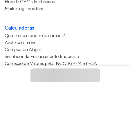
Hub de CRMs Imobiliários
Marketing Imobiliário
Calculadoras
Qual é o seu poder de compra?
Avalie seu imóvel
Comprar ou Alugar
Simulador de Financiamento Imobiliário
Correção de Valores pelo INCC, IGP-M e IPCA
Estimativa de valor do condomínio
Calculo do metro quadrado (m²)
Política de Privacidade
Termos de Serviço
Termos de Uso
© 2015 - 2026
Apto Tecnologia Ltda.
Todos os direitos
reservados