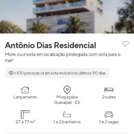
Antônio Dias Residencial
More ou invista em localização privilegiada com vista para o
mar!
+100 pessoas viram este imóvel nos últimos 90 dias
Lançamento
Muquiçaba
2 suítes
Guarapari - ES
27 a 77 m²
1 e 2 banheiros
1 e 2 vagas