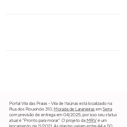
Portal Vila das Praias - Vila de Itaúnas está localizado na
Rua dos Rouxinóis 310,
Morada de Laranjeiras
em
Serra
com previsão de entrega em 04/2025, por isso seu status
atual é “Pronto para morar”. O projeto da
MRV
é um
lançamento de 11/2021. As plantas variam entre 44 e 50