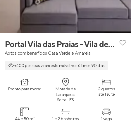
Portal Vila das Praias - Vila de Itaúnas
Aptos com benefícios Casa Verde e Amarela!
+400 pessoas viram este imóvel nos últimos 90 dias
Pronto para morar
Morada de
2 quartos
Laranjeiras
até 1 suíte
Serra - ES
44 e 50 m²
1 e 2 banheiros
1 vaga