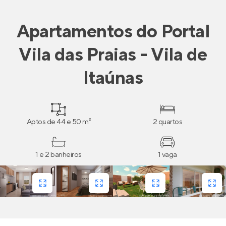
Apartamentos
do
Portal
Vila das Praias - Vila de
Itaúnas
Aptos de 44 e 50 m²
2 quartos
1 e 2 banheiros
1 vaga