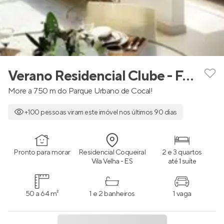
Verano Residencial Clube - Fase 1
More a 750 m do Parque Urbano de Cocal!
+100 pessoas viram este imóvel nos últimos 90 dias
Pronto para morar
Residencial Coqueiral
2 e 3 quartos
Vila Velha - ES
até 1 suíte
50 a 64 m²
1 e 2 banheiros
1 vaga