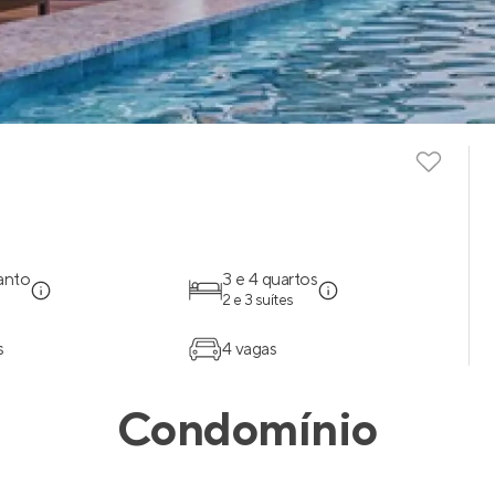
anto
3 e 4 quartos
2 e 3 suítes
s
4 vagas
Condomínio