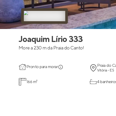
Joaquim Lírio 333
More a 230 m da Praia do Canto!
Praia do C
Pronto para morar
Vitória - ES
166 m²
4 banheiro