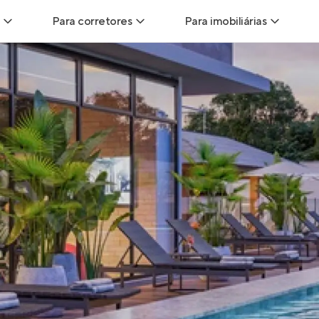
Para corretores
Para imobiliárias
Leads
Leads para Corretores
Leads para Imobiliári
sitas
Corretor+
Hub de imobiliárias
Vendas
Parcerias imobiliárias
Anunciar imóveis
trutoras
Hub de Corretores
iliárias
Perfil Verificado
veis
Anunciar imóveis