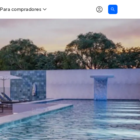
Para compradores
as
Buscar um imóvel novo
Calcule seu Poder de Compra
Comprar x Alugar
Correção do INCC
Simulador de Financiamento
Encontre um corretor