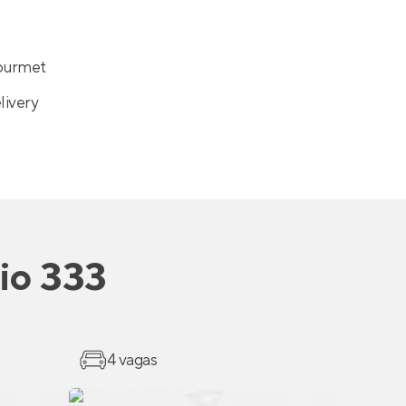
ourmet
livery
io 333
4 vagas