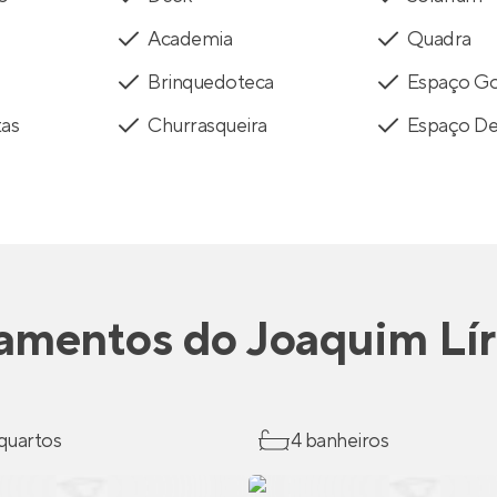
Academia
Quadra
Brinquedoteca
Espaço G
tas
Churrasqueira
Espaço De
amentos
do
Joaquim Lír
 quartos
4 banheiros