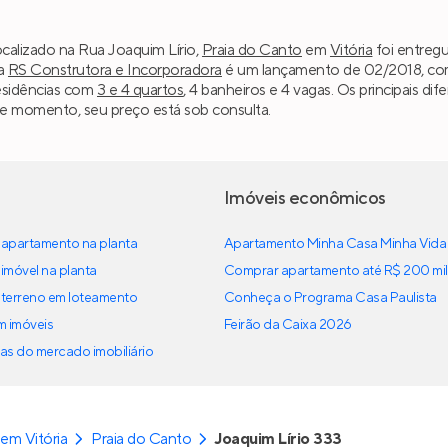
ocalizado na Rua Joaquim Lírio,
Praia do Canto
em
Vitória
foi entregu
da
RS Construtora e Incorporadora
é um lançamento de 02/2018, comp
esidências com
3 e 4 quartos
, 4 banheiros e 4 vagas. Os principais di
e momento, seu preço está sob consulta.
Imóveis econômicos
apartamento na planta
Apartamento Minha Casa Minha Vida
imóvel na planta
Comprar apartamento até R$ 200 mil
terreno em loteamento
Conheça o Programa Casa Paulista
em imóveis
Feirão da Caixa 2026
as do mercado imobiliário
em Vitória
Praia do Canto
Joaquim Lírio 333