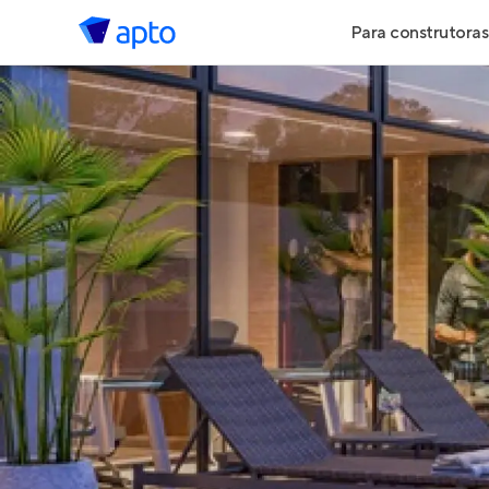
Para construtoras
Geração de 
Geração de Vi
Geração de 
Maiores Cons
Parcerias Imob
Anunciar Imó