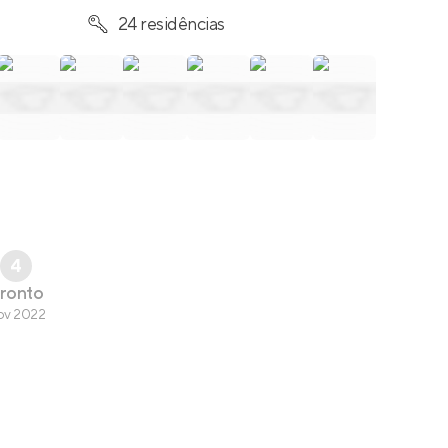
24 residências
4
ronto
ov 2022