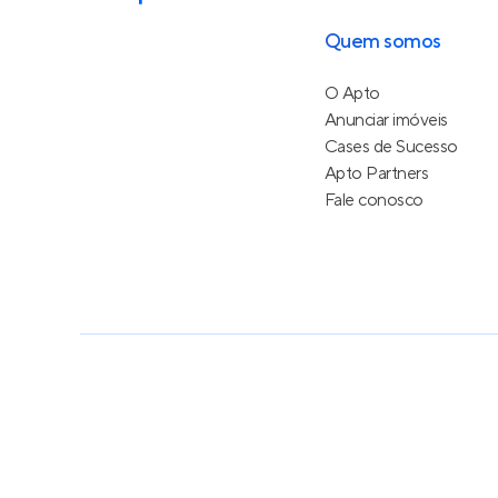
Quem somos
O Apto
Anunciar imóveis
Cases de Sucesso
Apto Partners
Fale conosco
Política de Privacidade
Termos de Serviço
Termos d
© 2015 - 2026
Apto Tecnologia Ltda.
Todos os dire
Feito no Brasil