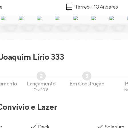
re
Térreo + 10 Andares
Joaquim Lírio 333
2
3
çamento
Lançamento
Em Construção
P
Fev 2018
N
Convívio e Lazer
to
Deck
Solarium