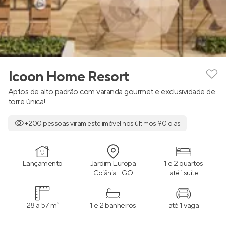
Icoon Home Resort
Aptos de alto padrão com varanda gourmet e exclusividade de
torre única!
+200 pessoas viram este imóvel nos últimos 90 dias
Lançamento
Jardim Europa
1 e 2 quartos
Goiânia - GO
até 1 suíte
28 a 57 m²
1 e 2 banheiros
até 1 vaga