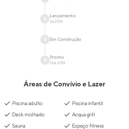
Lançamento
2
Jul 2016
3
Em Construção
Pronto
4
Out 2019
Áreas de Convívio e Lazer
Piscina adulto
Piscina infantil
Deck molhado
Acqua grill
Sauna
Espaço fitness