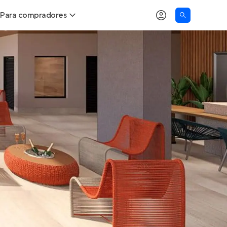
Para compradores
as
Buscar um imóvel novo
Calcule seu Poder de Compra
Comprar x Alugar
Correção do INCC
Simulador de Financiamento
Encontre um corretor