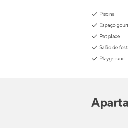
Piscina
Espaço gou
Pet place
Salão de fest
Playground
Apart