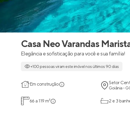
Casa Neo Varandas Marist
Elegância e sofisticação para você e sua família!
+100 pessoas viram este imóvel nos últimos 90 dias
Setor Cent
Em construção
Goiânia - G
66 a 119 m²
2 e 3 banh