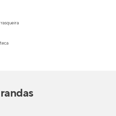
rasqueira
teca
arandas