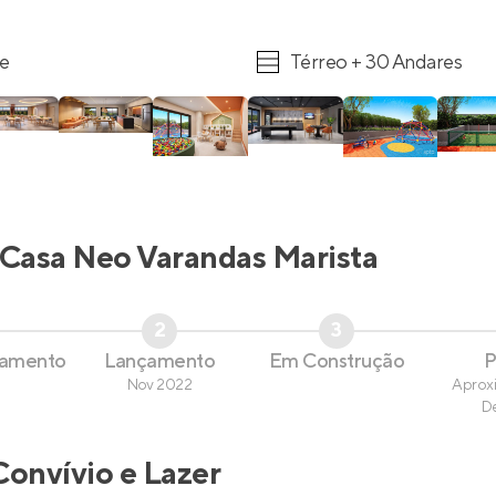
re
Térreo + 30 Andares
Casa Neo Varandas Marista
2
3
çamento
Lançamento
Em Construção
P
Nov 2022
Aprox
D
Convívio e Lazer