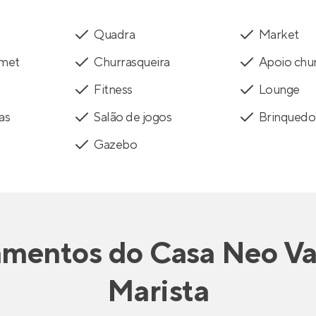
Quadra
Market
rmet
Churrasqueira
Apoio chur
Fitness
Lounge
as
Salão de jogos
Brinquedo
Gazebo
amentos
do
Casa Neo V
Marista