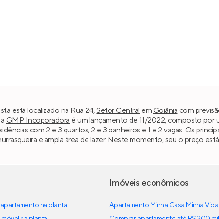
ta está localizado na Rua 24,
Setor Central
em
Goiânia
com previsão
da
GMP Incoporadora
é um lançamento de 11/2022, composto por uma
esidências com
2 e 3 quartos
, 2 e 3 banheiros e 1 e 2 vagas. Os princ
rrasqueira e ampla área de lazer. Neste momento, seu o preço está a
Imóveis econômicos
apartamento na planta
Apartamento Minha Casa Minha Vida
imóvel na planta
Comprar apartamento até R$ 200 mil