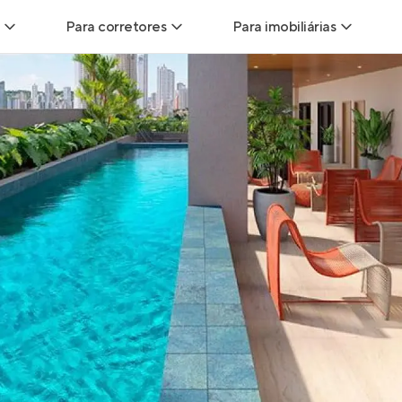
Para corretores
Para imobiliárias
Leads
Leads para Corretores
Leads para Imobiliári
sitas
Corretor+
Hub de imobiliárias
Vendas
Parcerias imobiliárias
Anunciar imóveis
trutoras
Hub de Corretores
iliárias
Perfil Verificado
veis
Anunciar imóveis