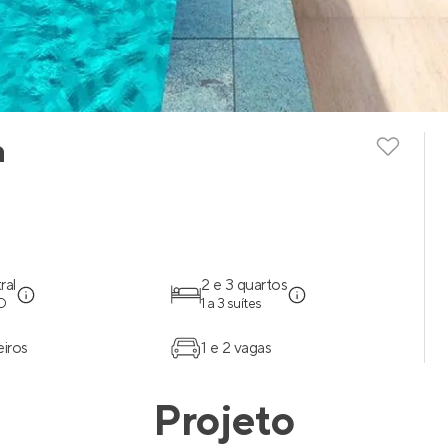
a
ral
2 e 3 quartos
O
1 a 3 suítes
eiros
1 e 2 vagas
Projeto