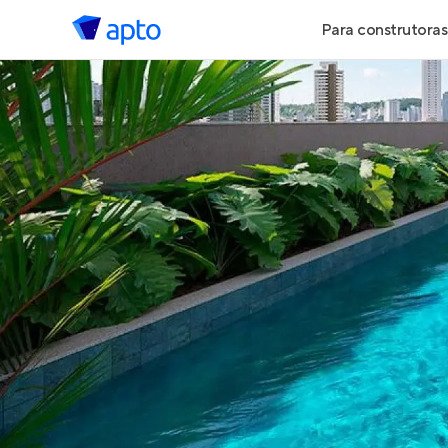
Para construtoras
Geração de 
Geração de Vi
Geração de 
Maiores Cons
Parcerias Imob
Anunciar Imó