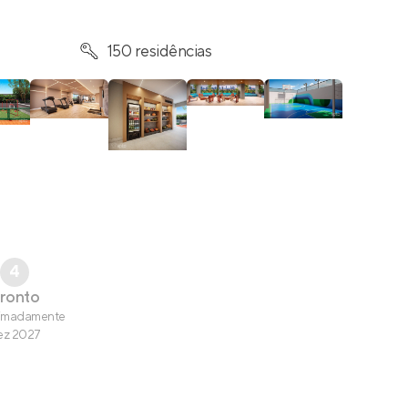
150 residências
4
ronto
imadamente
ez 2027