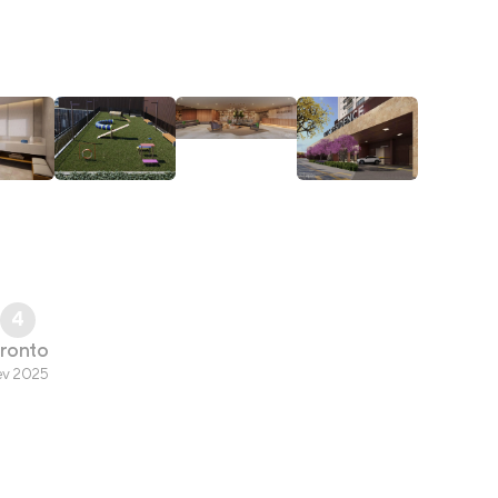
4
ronto
ev 2025