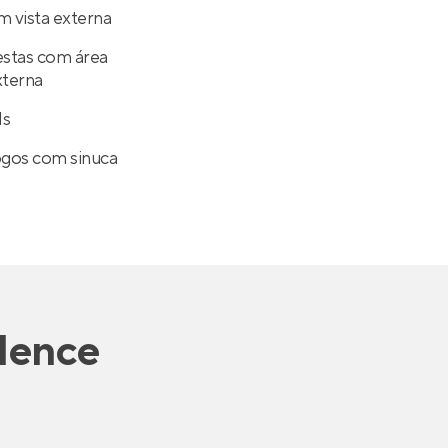
m vista externa
estas com área
xterna
ds
ogos com sinuca
dence