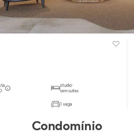
sta
studio
O
sem suítes
1 vaga
Condomínio