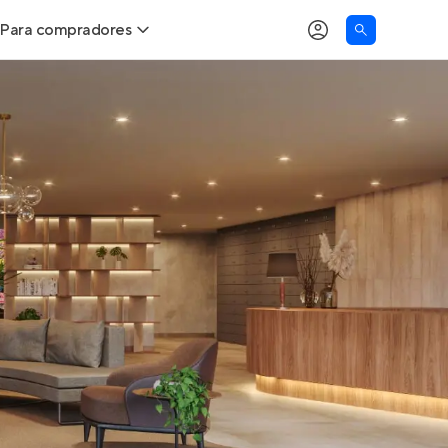
Para compradores
as
Buscar um imóvel novo
Calcule seu Poder de Compra
Comprar x Alugar
Correção do INCC
Simulador de Financiamento
Encontre um corretor