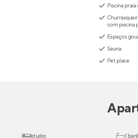
Piscina praia
Churrasquei
com piscina p
Espaços gou
Sauna
Pet place
Apar
studio
1 ban