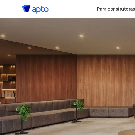
Para construtoras
Geração de 
Geração de Vi
Geração de 
Maiores Cons
Parcerias Imob
Anunciar Imó