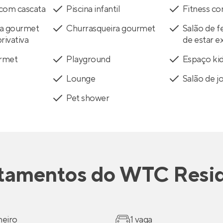
 com cascata
Piscina infantil
Fitness co
ra gourmet
Churrasqueira gourmet
Salão de f
rivativa
de estar e
rmet
Playground
Espaço ki
Lounge
Salão de j
Pet shower
tamentos
do
WTC Resi
heiro
1 vaga