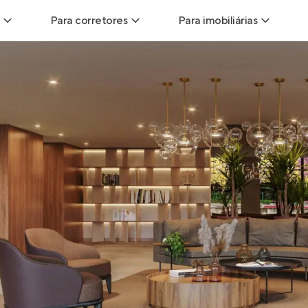
Para corretores
Para imobiliárias
Leads
Leads para Corretores
Leads para Imobiliári
sitas
Corretor+
Hub de imobiliárias
Vendas
Parcerias imobiliárias
Anunciar imóveis
trutoras
Hub de Corretores
iliárias
Perfil Verificado
veis
Anunciar imóveis