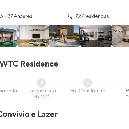
o + 32 Andares
227 residências
WTC Residence
2
3
çamento
Lançamento
Em Construção
P
Mai 2022
F
Convívio e Lazer