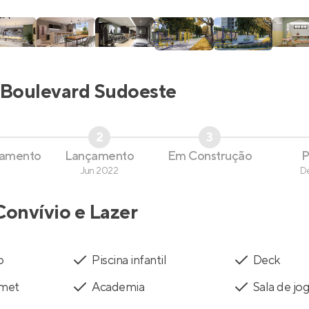
Boulevard Sudoeste
2
3
çamento
Lançamento
Em Construção
P
Jun 2022
D
Convívio e Lazer
o
Piscina infantil
Deck
rmet
Academia
Sala de jo