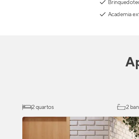
Brinquedote
Academia ex
A
2 quartos
2 ban