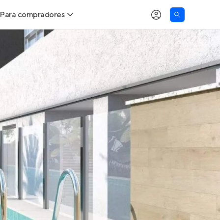
Para compradores
as
Buscar um imóvel novo
Calcule seu Poder de Compra
Comprar x Alugar
Correção do INCC
Simulador de Financiamento
Encontre um corretor