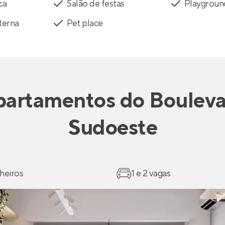
ca
Salão de festas
Playgroun
terna
Pet place
partamentos
do
Boulev
Sudoeste
heiros
1 e 2 vagas