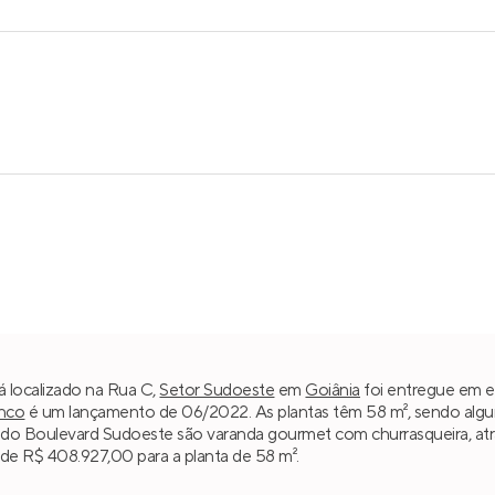
 localizado na Rua C,
Setor Sudoeste
em
Goiânia
foi entregue em em
nco
é um lançamento de 06/2022. As plantas têm 58 m², sendo alg
is do Boulevard Sudoeste são varanda gourmet com churrasqueira, atr
r de R$ 408.927,00 para a planta de 58 m².