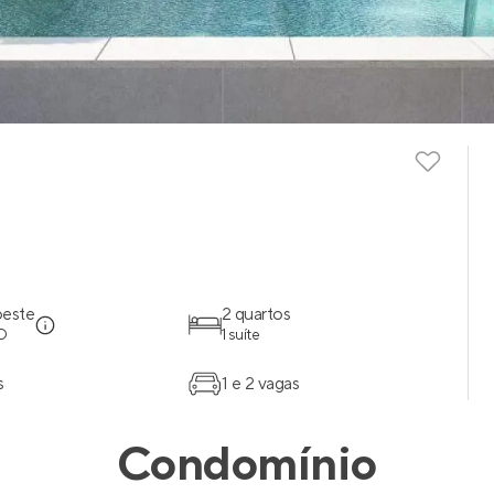
oeste
2 quartos
O
1 suíte
s
1 e 2 vagas
Condomínio