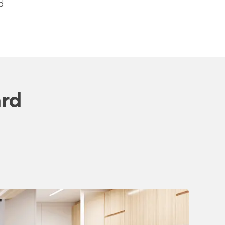
d
ard