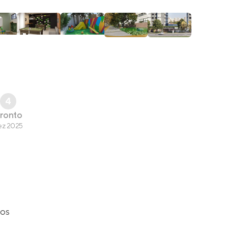
4
ronto
ez 2025
gos