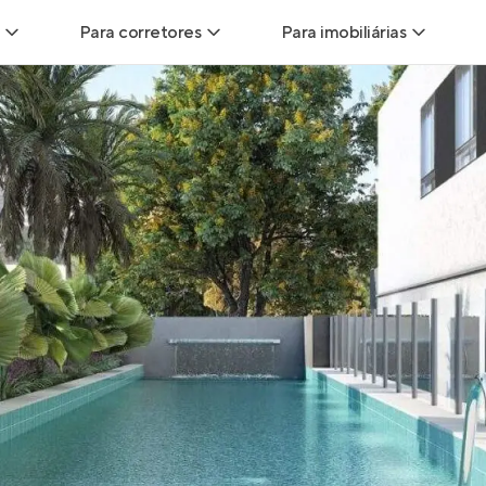
Para corretores
Para imobiliárias
Leads
Leads para Corretores
Leads para Imobiliári
sitas
Corretor+
Hub de imobiliárias
Vendas
Parcerias imobiliárias
Anunciar imóveis
trutoras
Hub de Corretores
iliárias
Perfil Verificado
veis
Anunciar imóveis