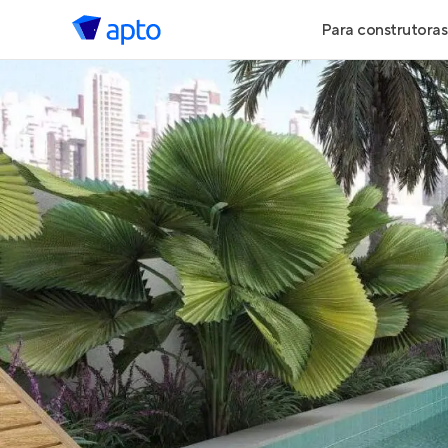
Para construtoras
Geração de 
Geração de Vi
Geração de 
Maiores Cons
Parcerias Imob
Anunciar Imó