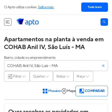
O Apto utiliza cookies.
Saiba mais
.
Tudo bem
Apartamentos na planta à venda em
COHAB Anil IV, São Luís - MA
Bairro, cidade ou empreendimento
Filtrar
Quartos
Status
Preço
Mosaico
Mapa
COMPARAR
Quer receber as novidades
em