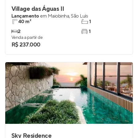
Village das Águas II
Lançamento
em
Maiobinha
,
São Luís
40 m²
1
2
1
Venda a partir de
R$ 237.000
Sky Residence