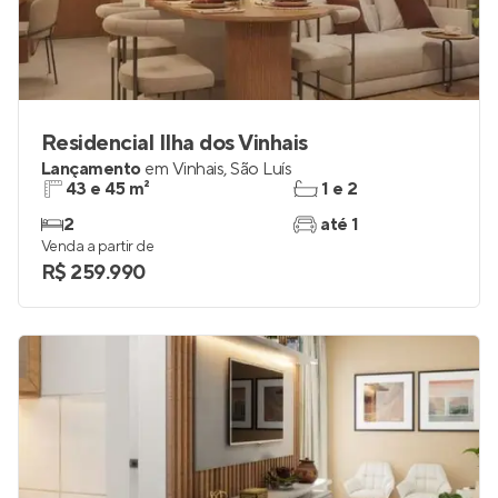
Residencial Ilha dos Vinhais
Lançamento
em
Vinhais
,
São Luís
43 e 45 m²
1 e 2
2
até 1
Venda a partir de
R$ 259.990