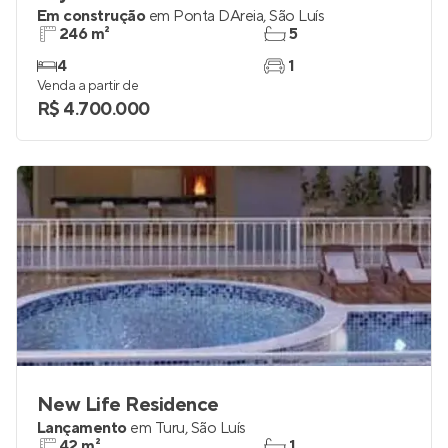
Em construção
em
Ponta DAreia
,
São Luís
246 m²
5
4
1
Venda a partir de
R$ 4.700.000
New Life Residence
Lançamento
em
Turu
,
São Luís
42 m²
1