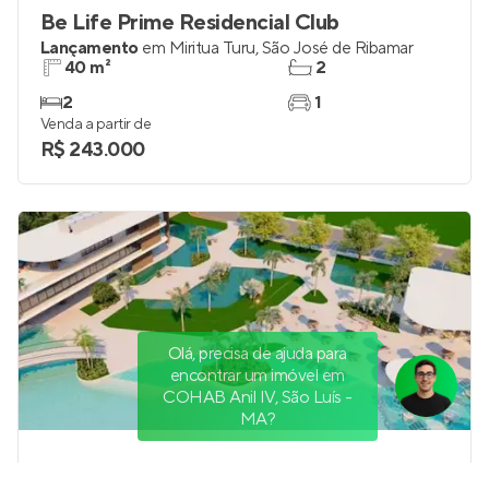
Be Life Prime Residencial Club
Lançamento
em
Miritua Turu
,
São José de Ribamar
40 m²
2
2
1
Venda a partir de
R$ 243.000
Olá, precisa de ajuda para
encontrar um imóvel em
COHAB Anil IV, São Luís -
MA?
L’Essence Home Design Resort