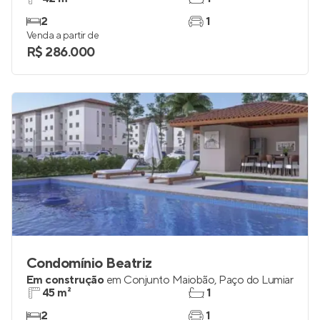
2
1
Venda a partir de
R$ 286.000
Condomínio Beatriz
Em construção
em
Conjunto Maiobão
,
Paço do Lumiar
45 m²
1
2
1