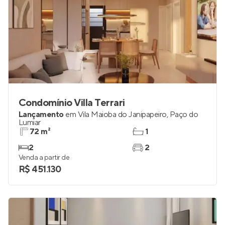
Condomínio Villa Terrari
Lançamento
em
Vila Maioba do Janipapeiro
,
Paço do
Lumiar
72 m²
1
2
2
Venda a partir de
R$ 451.130