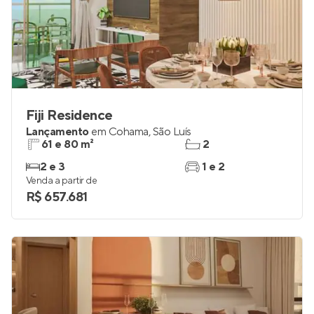
Fiji Residence
Lançamento
em
Cohama
,
São Luís
61 e 80 m²
2
2 e 3
1 e 2
Venda a partir de
R$ 657.681