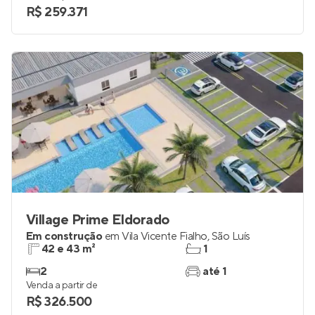
R$ 259.371
Village Prime Eldorado
Em construção
em
Vila Vicente Fialho
,
São Luís
42 e 43 m²
1
2
até 1
Venda a partir de
R$ 326.500