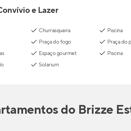
Convívio e Lazer
Churrasqueira
Piscina
Praça do fogo
Praça do 
as
Espaço gourmet
Piscina
do
Solarium
rtamentos
do
Brizze Es