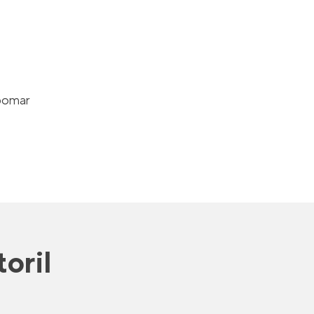
pomar
toril