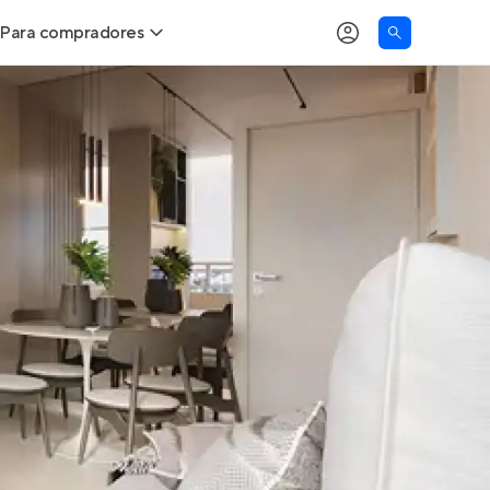
Para compradores
as
Buscar um imóvel novo
Calcule seu Poder de Compra
Comprar x Alugar
Correção do INCC
Simulador de Financiamento
Encontre um corretor