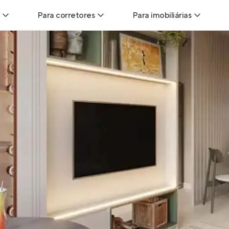
Para corretores
Para imobiliárias
Leads
Leads para Corretores
Leads para Imobiliári
sitas
Corretor+
Hub de imobiliárias
Vendas
Parcerias imobiliárias
Anunciar imóveis
trutoras
Hub de Corretores
iliárias
Perfil Verificado
veis
Anunciar imóveis