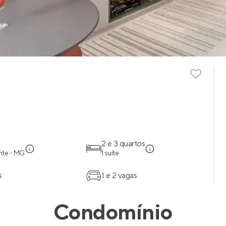
2 e 3 quartos
nte - MG
1 suíte
s
1 e 2 vagas
Condomínio