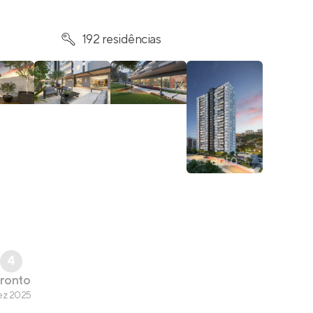
192 residências
4
ronto
ez 2025