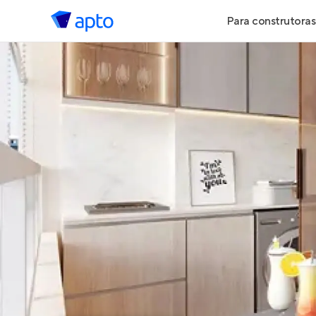
Para construtoras
Geração de 
Geração de Vi
Geração de 
Maiores Cons
Parcerias Imob
Anunciar Imó