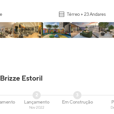
re
Térreo + 23 Andares
Brizze Estoril
2
3
çamento
Lançamento
Em Construção
P
Nov 2022
D