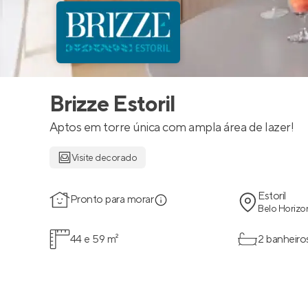
Brizze Estoril
Aptos em torre única com ampla área de lazer!
Visite decorado
Estoril
Pronto para morar
Belo Horizo
44 e 59 m²
2 banheiro