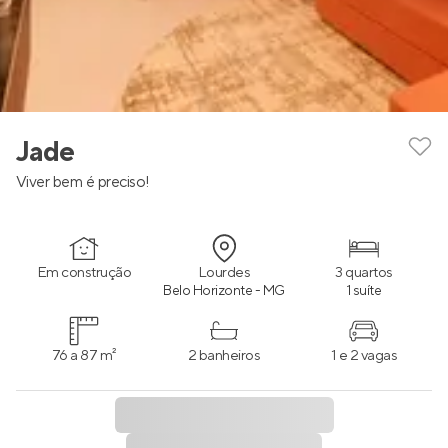
Jade
Viver bem é preciso!
Em construção
Lourdes
3 quartos
Belo Horizonte - MG
1 suíte
76 a 87 m²
2 banheiros
1 e 2 vagas