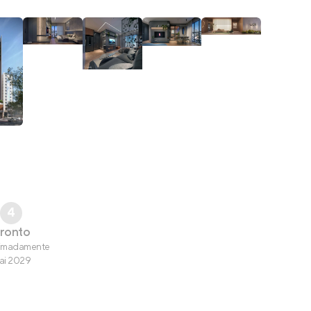
4
ronto
imadamente
ai 2029