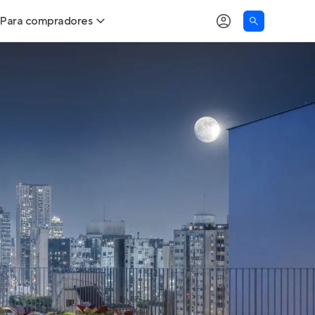
Para compradores
as
Buscar um imóvel novo
Calcule seu Poder de Compra
Comprar x Alugar
Correção do INCC
Simulador de Financiamento
Encontre um corretor