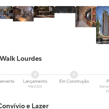
Walk Lourdes
2
3
çamento
Lançamento
Em Construção
P
Mai 2026
Aprox
M
Convívio e Lazer