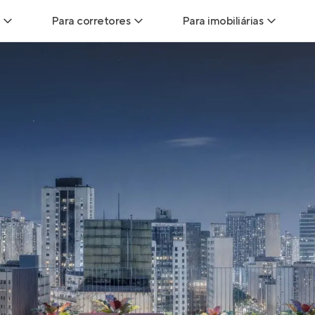
Para corretores
Para imobiliárias
Leads
Leads para Corretores
Leads para Imobiliári
sitas
Corretor+
Hub de imobiliárias
Vendas
Parcerias imobiliárias
Anunciar imóveis
trutoras
Hub de Corretores
iliárias
Perfil Verificado
veis
Anunciar imóveis