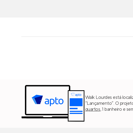
Walk Lourdes está local
“Lançamento”. O projet
quartos
, 1 banheiro e s