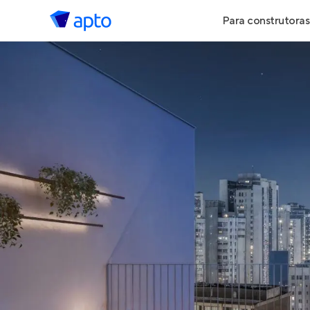
Para construtoras
Geração de 
Geração de Vi
Geração de 
Maiores Cons
Parcerias Imob
Anunciar Imó