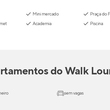
Mini mercado
Praça do 
rmet
Academia
Piscina
rtamentos
do
Walk Lou
heiro
sem vagas