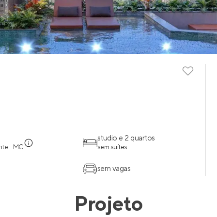
studio e 2 quartos
nte - MG
sem suítes
sem vagas
Projeto