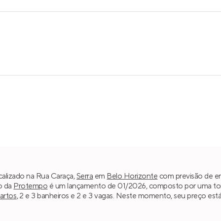
calizado na Rua Caraça,
Serra
em
Belo Horizonte
com previsão de ent
o da
Protempo
é um lançamento de 01/2026, composto por uma torre
uartos
, 2 e 3 banheiros e 2 e 3 vagas. Neste momento, seu preço está