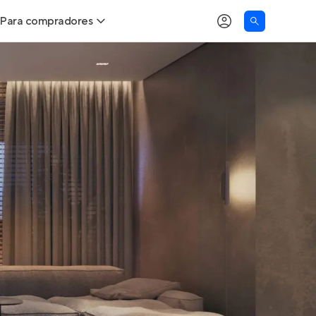
Para compradores
as
Buscar um imóvel novo
Calcule seu Poder de Compra
Comprar x Alugar
Correção do INCC
Simulador de Financiamento
Encontre um corretor