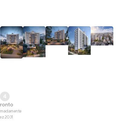
4
ronto
imadamente
ez 2031