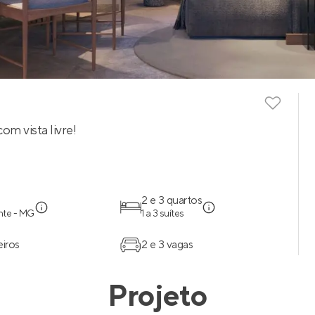
om vista livre!
2 e 3 quartos
nte - MG
1 a 3 suítes
eiros
2 e 3 vagas
Projeto