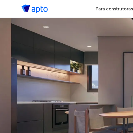
Para construtoras
Geração de 
Geração de Vi
Geração de 
Maiores Cons
Parcerias Imob
Anunciar Imó