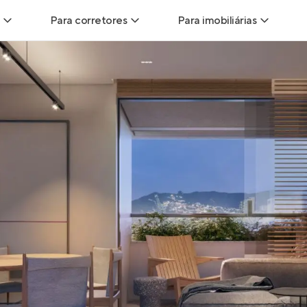
Para corretores
Para imobiliárias
Leads
Leads para Corretores
Leads para Imobiliári
sitas
Corretor+
Hub de imobiliárias
Vendas
Parcerias imobiliárias
Anunciar imóveis
trutoras
Hub de Corretores
iliárias
Perfil Verificado
veis
Anunciar imóveis