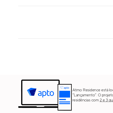
Atmo Residence está lo
“Lançamento”. O projet
residências com
2 e 3 q