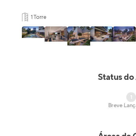
1 Torre
Status do
1
Breve Lan