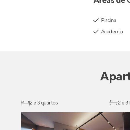
Áreas de 
Piscina
Academia
Apar
2 e 3 quartos
2 e 3