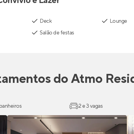
Convívio e Lazer
Deck
Lounge
Salão de festas
tamentos
do
Atmo Resi
 banheiros
2 e 3 vagas