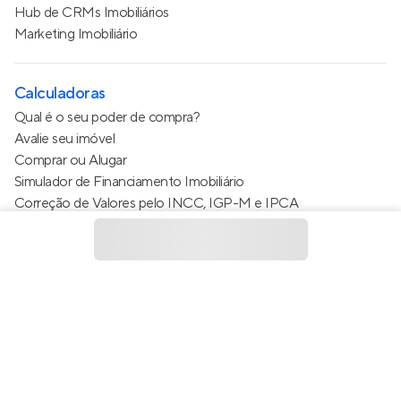
Hub de CRMs Imobiliários
Marketing Imobiliário
Calculadoras
Qual é o seu poder de compra?
Avalie seu imóvel
Comprar ou Alugar
Simulador de Financiamento Imobiliário
Correção de Valores pelo INCC, IGP-M e IPCA
Estimativa de valor do condomínio
Calculo do metro quadrado (m²)
Política de Privacidade
Termos de Serviço
Termos de Uso
© 2015 - 2026
Apto Tecnologia Ltda.
Todos os direitos
reservados