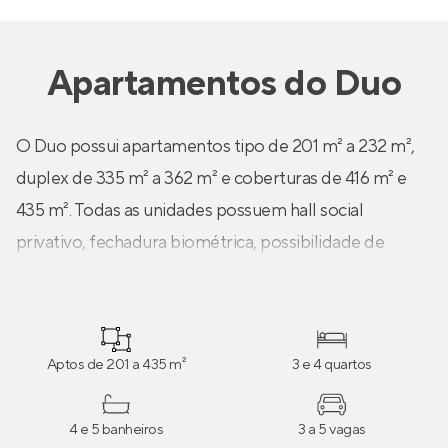
Apartamentos
do
Duo
O Duo possui apartamentos tipo de 201 m² a 232 m²,
duplex de 335 m² a 362 m² e coberturas de 416 m² e
435 m². Todas as unidades possuem hall social
privativo, fechadura biométrica, possibilidade de
automação, lavabo, tomada USB nos quartos e na sala,
área social integrada, ampla vista da região, quartos
com venezianas integradas e motorizadas, infra para
Aptos de 201 a 435 m²
3 e 4 quartos
ar-condicionado e muito mais. Destaque para as
tipologias duplex e coberturas com espaço para deck
4 e 5 banheiros
3 a 5 vagas
e piscina no terraço descoberto e varanda coberta