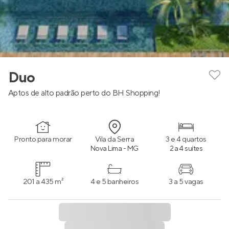
Duo
Aptos de alto padrão perto do BH Shopping!
Pronto para morar
Vila da Serra
3 e 4 quartos
Nova Lima - MG
2 a 4 suítes
201 a 435 m²
4 e 5 banheiros
3 a 5 vagas