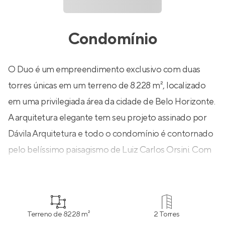
Condomínio
O Duo é um empreendimento exclusivo com duas
torres únicas em um terreno de 8.228 m², localizado
em uma privilegiada área da cidade de Belo Horizonte.
A arquitetura elegante tem seu projeto assinado por
Dávila Arquitetura e todo o condomínio é contornado
pelo belíssimo paisagismo de Luiz Carlos Orsini. Com
infraestrutura completa o Duo possui uma ampla área
de lazer com piscinas, hidromassagem, sauna, salão de
festas, coworking, car wash, adega e muito mais!
Terreno de 8228 m²
2 Torres