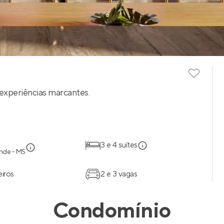
experiências marcantes.
3 e 4 suítes
de - MS
eiros
2 e 3 vagas
Condomínio