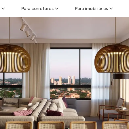
Para corretores
Para imobiliárias
Leads
Leads para Corretores
Leads para Imobiliári
sitas
Corretor+
Hub de imobiliárias
Vendas
Parcerias imobiliárias
Anunciar imóveis
trutoras
Hub de Corretores
iliárias
Perfil Verificado
veis
Anunciar imóveis