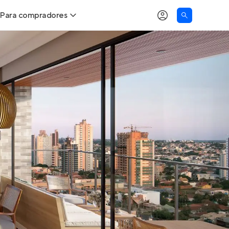
Para compradores
as
Buscar um imóvel novo
Calcule seu Poder de Compra
Comprar x Alugar
Correção do INCC
Simulador de Financiamento
Encontre um corretor