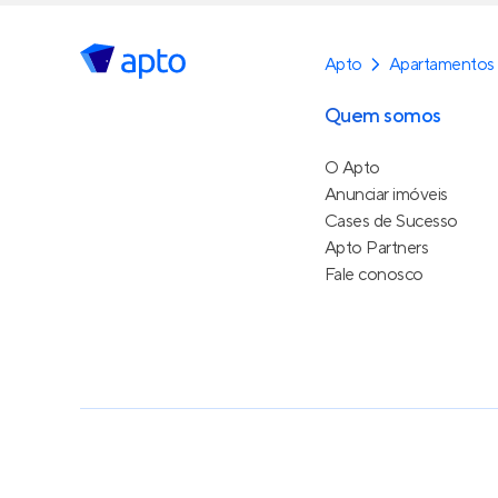
Apto
Apartamentos
Quem somos
O Apto
Anunciar imóveis
Cases de Sucesso
Apto Partners
Fale conosco
Política de Privacidade
Termos de Serviço
Termos d
© 2015 - 2026
Apto Tecnologia Ltda.
Todos os dire