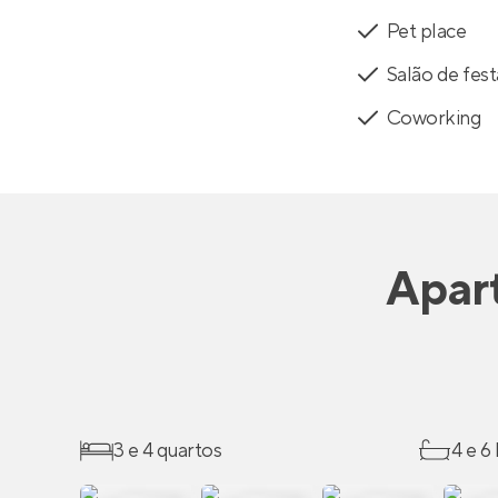
Pet place
Salão de fest
Coworking
Apar
3 e 4 quartos
4 e 6