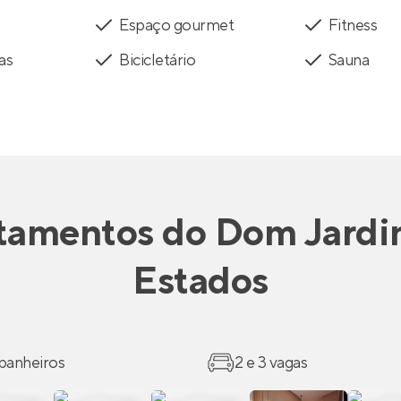
Espaço gourmet
Fitness
as
Bicicletário
Sauna
tamentos
do
Dom Jardi
Estados
 banheiros
2 e 3 vagas