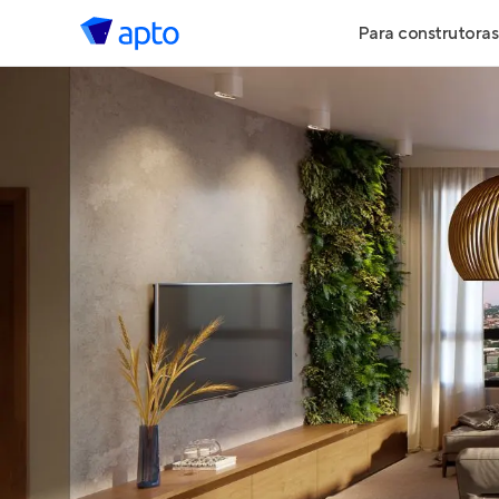
Para construtoras
Geração de 
Geração de Vi
Geração de 
Maiores Cons
Parcerias Imob
Anunciar Imó