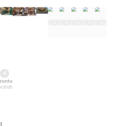
4
ronto
et 2025
d