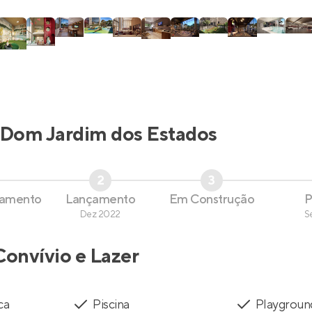
Dom Jardim dos Estados
2
3
çamento
Lançamento
Em Construção
P
Dez 2022
S
Convívio e Lazer
ca
Piscina
Playgroun