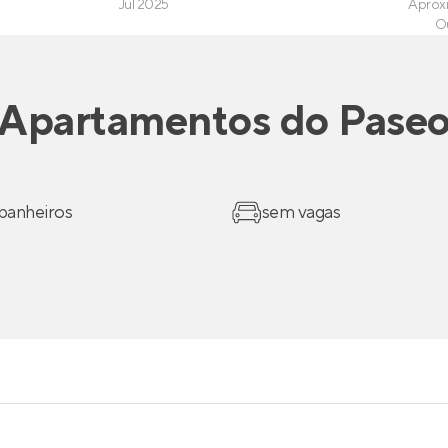
Jul 2025
Aprox
O
Apartamentos
do
Pase
 banheiros
sem vagas