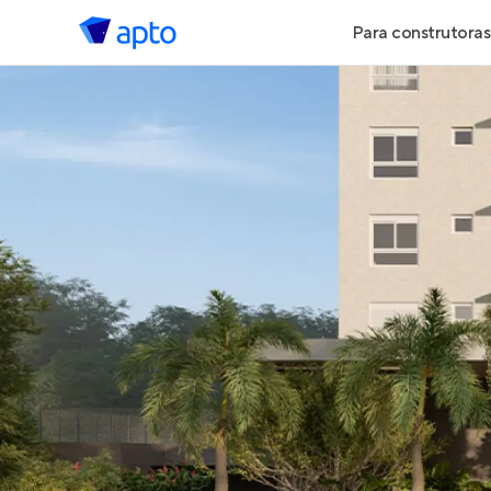
Para construtoras
Geração de 
Geração de Vi
Geração de 
Maiores Cons
Parcerias Imob
Anunciar Imó