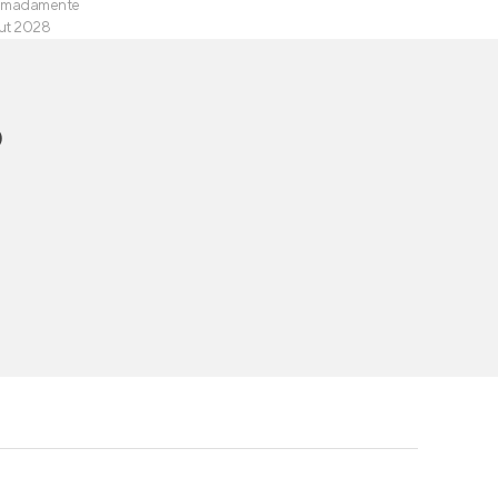
imadamente
ut 2028
o