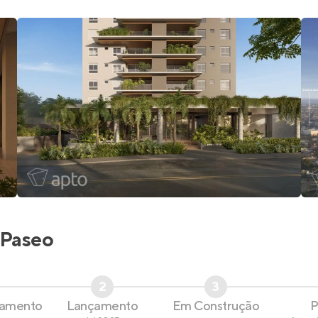
Paseo
2
3
çamento
Lançamento
Em Construção
P