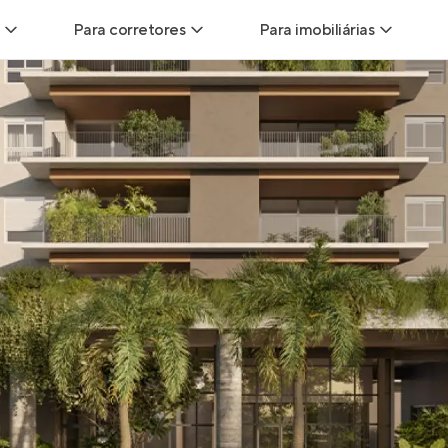
Para corretores
Para imobiliárias
Leads
Leads para Corretores
Leads para Imobiliári
sitas
Corretor+
Hub de imobiliárias
Vendas
Parcerias imobiliárias
Anunciar imóveis
trutoras
Hub de Corretores
iliárias
Perfil Verificado
veis
Anunciar imóveis