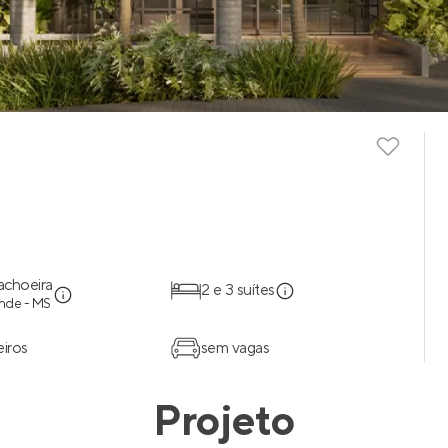
achoeira
2 e 3 suítes
de - MS
eiros
sem vagas
Projeto