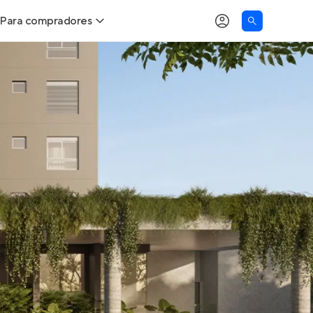
Para compradores
as
Buscar um imóvel novo
Calcule seu Poder de Compra
Comprar x Alugar
Correção do INCC
Simulador de Financiamento
Encontre um corretor