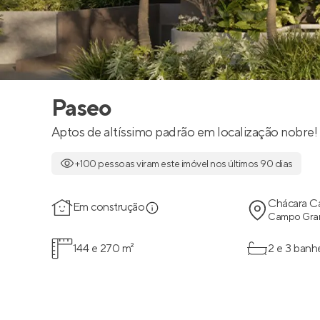
Paseo
Aptos de altíssimo padrão em localização nobre!
+100 pessoas viram este imóvel nos últimos 90 dias
Chácara C
Em construção
Campo Gran
144 e 270 m²
2 e 3 banh