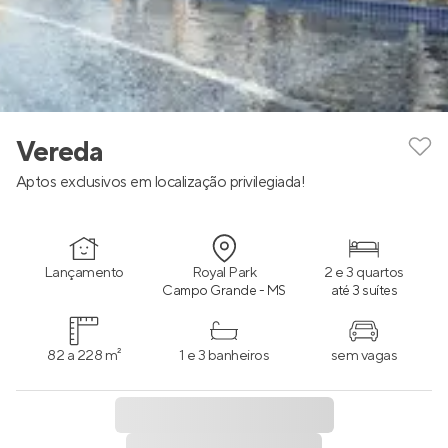
Vereda
Aptos exclusivos em localização privilegiada!
Lançamento
Royal Park
2 e 3 quartos
Campo Grande - MS
até 3 suítes
82 a 228 m²
1 e 3 banheiros
sem vagas