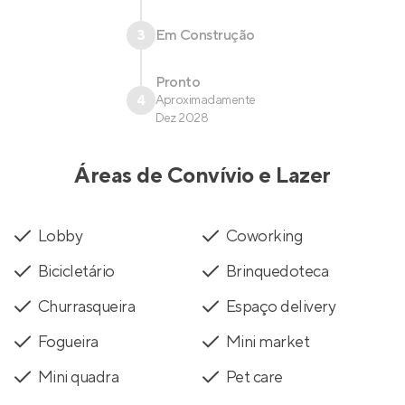
3
Em Construção
Pronto
4
Aproximadamente
Dez 2028
Áreas de Convívio e Lazer
Lobby
Coworking
Bicicletário
Brinquedoteca
Churrasqueira
Espaço delivery
Fogueira
Mini market
Mini quadra
Pet care