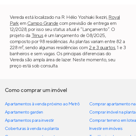
Vereda está localizado na R. Hélio Yoshiaki Ikeziri,
Royal
Park
em
Campo Grande
com previsão de entrega em
12/2028, por isso seu status atual é “Lançamento”. O
projeto da
Trinus
é um lançamento de 08/2025,
composto por 98 residências. As plantas variam entre 82 a
228 m², sendo algumas residências com
2 e 3 quartos
, 1 e 3
banheiros e sem vagas. Os principais diferenciais do
Vereda são ampla área de lazer. Neste momento, seu
preço está sob consulta.
Como comprar um imóvel
Apartamentos à venda próximo ao Metrô
Comprar apartamento na 
Apartamento garden
Comprar imóvel na planta
Apartamentos para investir
Comprar terreno em lote
Coberturas à venda na planta
Investir em imóveis