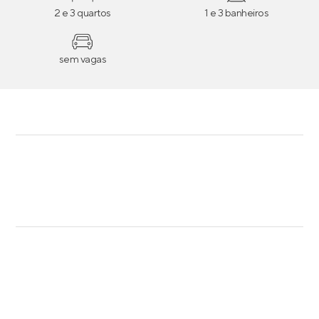
2 e 3 quartos
1 e 3 banheiros
sem vagas