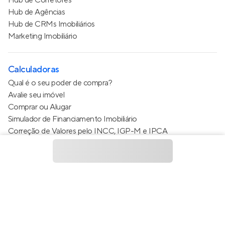
Hub de Agências
Hub de CRMs Imobiliários
Marketing Imobiliário
Calculadoras
Qual é o seu poder de compra?
Avalie seu imóvel
Comprar ou Alugar
Simulador de Financiamento Imobiliário
Correção de Valores pelo INCC, IGP-M e IPCA
Estimativa de valor do condomínio
Calculo do metro quadrado (m²)
Política de Privacidade
Termos de Serviço
Termos de Uso
© 2015 - 2026
Apto Tecnologia Ltda.
Todos os direitos