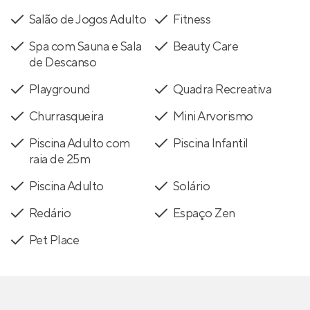
Salão de Jogos Adulto
Fitness
Spa com Sauna e Sala
Beauty Care
de Descanso
Playground
Quadra Recreativa
Churrasqueira
Mini Arvorismo
Piscina Adulto com
Piscina Infantil
raia de 25m
Piscina Adulto
Solário
Redário
Espaço Zen
Pet Place