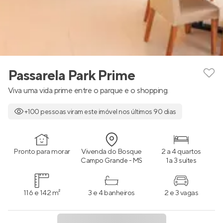
Passarela Park Prime
Viva uma vida prime entre o parque e o shopping.
+100 pessoas viram este imóvel nos últimos 90 dias
Pronto para morar
Vivenda do Bosque
2 a 4 quartos
Campo Grande - MS
1 a 3 suítes
116 e 142 m²
3 e 4 banheiros
2 e 3 vagas