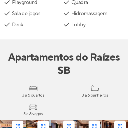
Playground
Quadra
Sala de jogos
Hidromassagem
Deck
Lobby
Apartamentos
do
Raízes
SB
3 a 5 quartos
3 a 6 banheiros
3 a 8 vagas