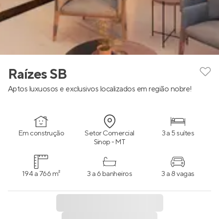
Raízes SB
Aptos luxuosos e exclusivos localizados em região nobre!
Em construção
Setor Comercial
3 a 5 suítes
Sinop - MT
194 a 766 m²
3 a 6 banheiros
3 a 8 vagas