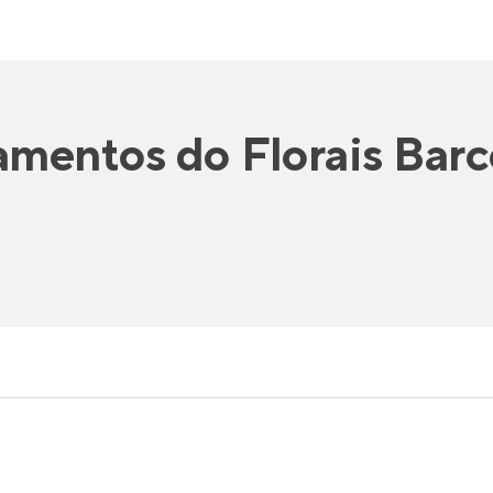
amentos
do
Florais Bar