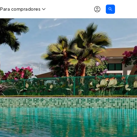
Para compradores
as
Buscar um imóvel novo
Calcule seu Poder de Compra
Comprar x Alugar
Correção do INCC
Simulador de Financiamento
Encontre um corretor