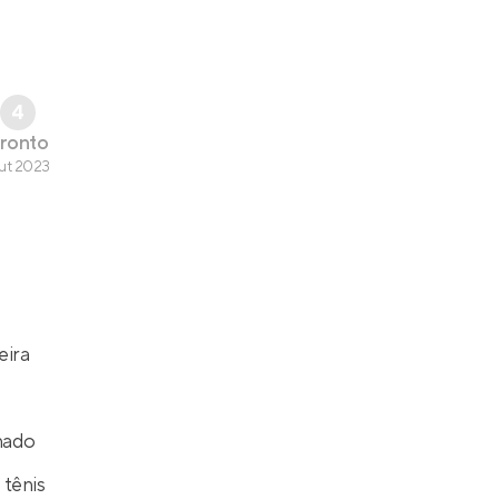
4
ronto
ut 2023
eira
hado
tênis