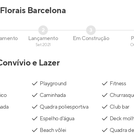
Florais Barcelona
2
3
çamento
Lançamento
Em Construção
P
Set 2021
O
Convívio e Lazer
Playground
Fitness
ico
Caminhada
Churrasqu
mada
Quadra poliesportiva
Club bar
Espelho d'água
Deck mol
Beach vôlei
Quadra de 