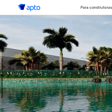
Para construtoras
Geração de 
Geração de Vi
Geração de 
Maiores Cons
Parcerias Imob
Anunciar Imó