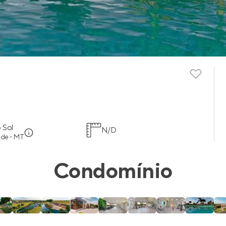
 Sol
N/D
nde - MT
Condomínio