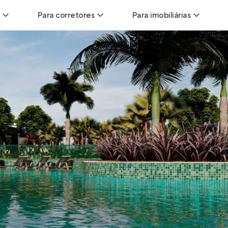
Para corretores
Para imobiliárias
Leads
Leads para Corretores
Leads para Imobiliári
sitas
Corretor+
Hub de imobiliárias
Vendas
Parcerias imobiliárias
Anunciar imóveis
trutoras
Hub de Corretores
iliárias
Perfil Verificado
veis
Anunciar imóveis