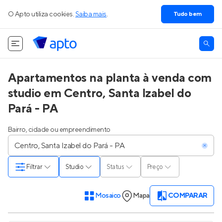
O Apto utiliza cookies.
Saiba mais
.
Tudo bem
Apartamentos na planta à venda com
studio em Centro, Santa Izabel do
Pará - PA
Bairro, cidade ou empreendimento
Filtrar
Studio
Status
Preço
Mosaico
Mapa
COMPARAR