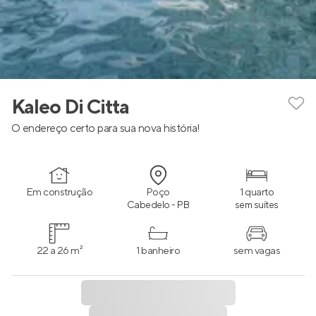
Kaleo Di Citta
O endereço certo para sua nova história!
Em construção
Poço
1 quarto
Cabedelo - PB
sem suítes
22 a 26 m²
1 banheiro
sem vagas