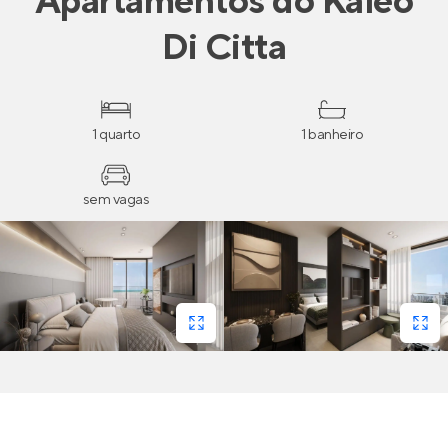
Apartamentos
do
Kaleo
Di Citta
1 quarto
1 banheiro
sem vagas