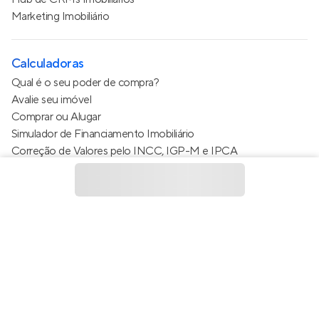
Marketing Imobiliário
Calculadoras
Qual é o seu poder de compra?
Avalie seu imóvel
Comprar ou Alugar
Simulador de Financiamento Imobiliário
Correção de Valores pelo INCC, IGP-M e IPCA
Estimativa de valor do condomínio
Calculo do metro quadrado (m²)
Política de Privacidade
Termos de Serviço
Termos de Uso
© 2015 - 2026
Apto Tecnologia Ltda.
Todos os direitos
reservados