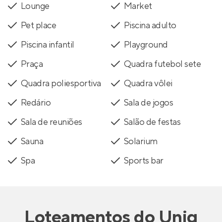
Lounge
Market
Pet place
Piscina adulto
Piscina infantil
Playground
Praça
Quadra futebol sete
Quadra poliesportiva
Quadra vôlei
Redário
Sala de jogos
Sala de reuniões
Salão de festas
Sauna
Solarium
Spa
Sports bar
Loteamentos
do
Uniq