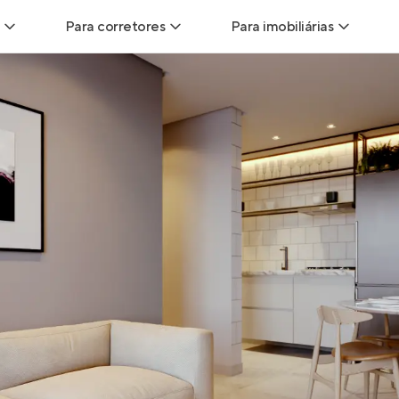
Para corretores
Para imobiliárias
Leads
Leads para Corretores
Leads para Imobiliári
sitas
Corretor+
Hub de imobiliárias
Vendas
Parcerias imobiliárias
Anunciar imóveis
trutoras
Hub de Corretores
iliárias
Perfil Verificado
veis
Anunciar imóveis