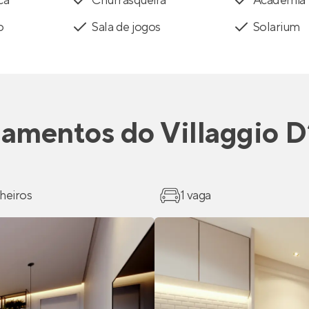
ca
Churrasqueira
Academia
o
Sala de jogos
Solarium
tamentos
do
Villaggio D
heiros
1 vaga