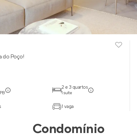
a do Poço!
2 e 3 quartos
 PB
1 suíte
s
1 vaga
Condomínio