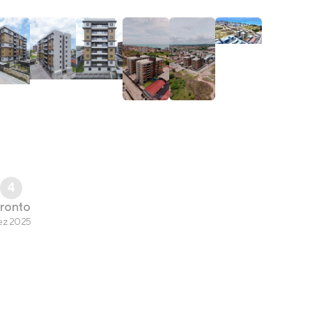
4
ronto
ez 2025