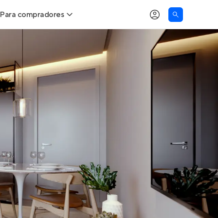
Para compradores
as
Buscar um imóvel novo
Calcule seu Poder de Compra
Comprar x Alugar
Correção do INCC
Simulador de Financiamento
Encontre um corretor