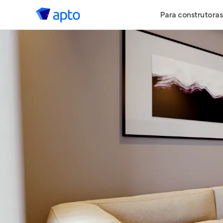
Para construtoras
Geração de 
Geração de Vi
Geração de 
Maiores Cons
Parcerias Imob
Anunciar Imó