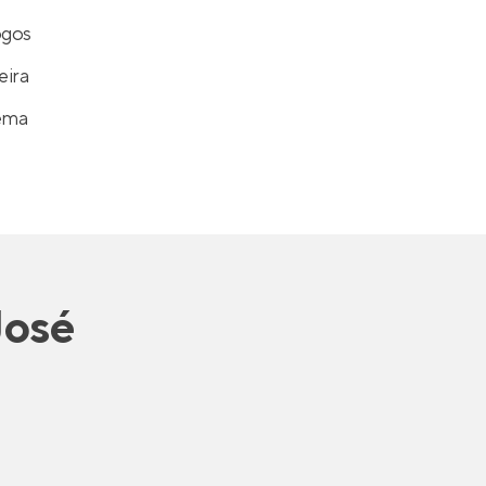
ogos
eira
ema
José