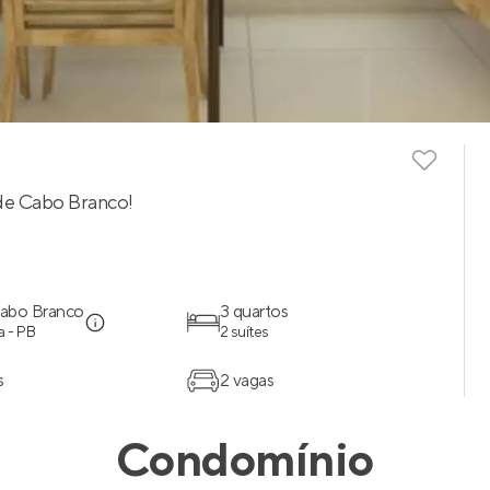
 de Cabo Branco!
Cabo Branco
3 quartos
 - PB
2 suítes
s
2 vagas
Condomínio