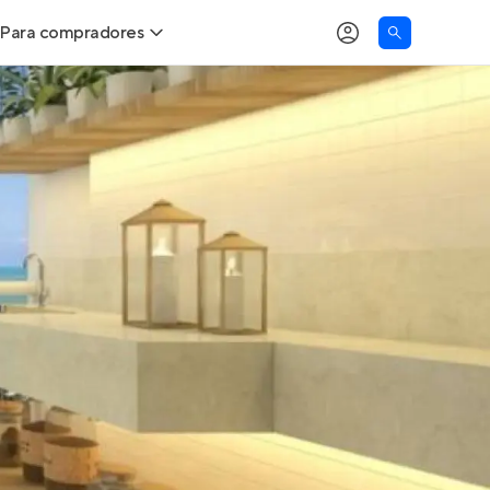
Para compradores
as
Buscar um imóvel novo
Calcule seu Poder de Compra
Comprar x Alugar
Correção do INCC
Simulador de Financiamento
Encontre um corretor