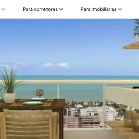
Para corretores
Para imobiliárias
Leads
Leads para Corretores
Leads para Imobiliári
sitas
Corretor+
Hub de imobiliárias
Vendas
Parcerias imobiliárias
Anunciar imóveis
trutoras
Hub de Corretores
iliárias
Perfil Verificado
veis
Anunciar imóveis