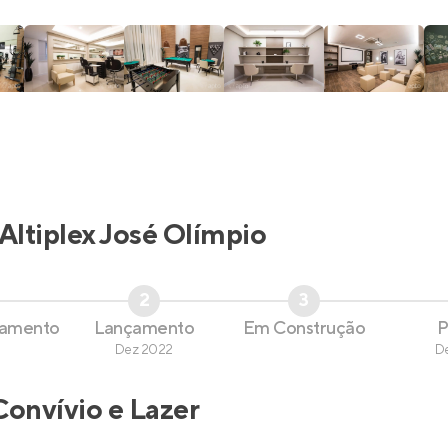
Altiplex José Olímpio
2
3
çamento
Lançamento
Em Construção
P
Dez 2022
D
Convívio e Lazer