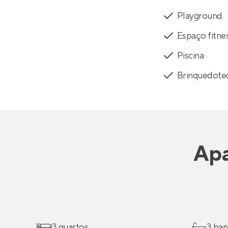
Playground
Espaço fitne
Piscina
Brinquedote
Apa
3 quartos
3 ban