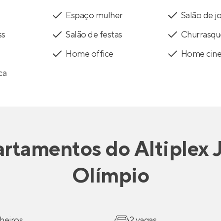
Espaço mulher
Salão de j
ss
Salão de festas
Churrasqu
Home office
Home cin
ca
rtamentos
do
Altiplex 
Olímpio
heiros
2 vagas