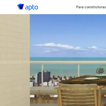
Para construtoras
Geração de 
Geração de Vi
Geração de 
Maiores Cons
Parcerias Imob
Anunciar Imó