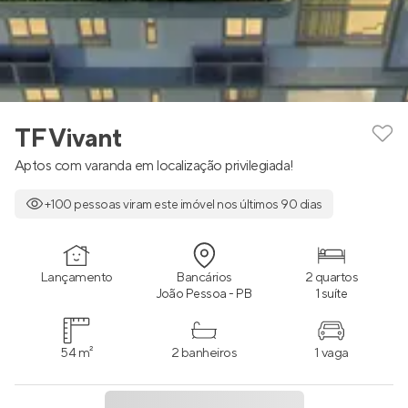
TF Vivant
Aptos com varanda em localização privilegiada!
+100 pessoas viram este imóvel nos últimos 90 dias
Lançamento
Bancários
2 quartos
João Pessoa - PB
1 suíte
54 m²
2 banheiros
1 vaga