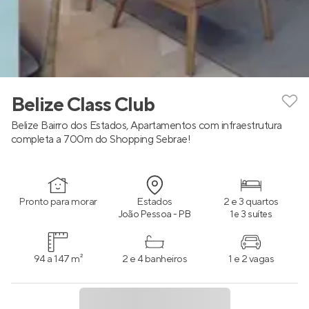
Belize Class Club
Belize Bairro dos Estados, Apartamentos com infraestrutura
completa a 700m do Shopping Sebrae!
Pronto para morar
Estados
2 e 3 quartos
João Pessoa - PB
1 e 3 suítes
94 a 147 m²
2 e 4 banheiros
1 e 2 vagas