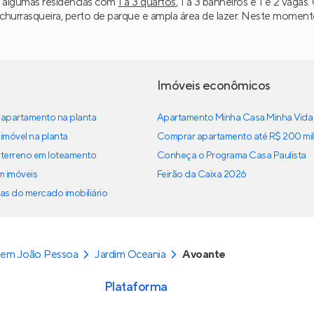
o algumas residências com
1 a 3 quartos
, 1 a 3 banheiros e 1 e 2 vagas
urrasqueira, perto de parque e ampla área de lazer. Neste momento,
Imóveis econômicos
apartamento na planta
Apartamento Minha Casa Minha Vida
imóvel na planta
Comprar apartamento até R$ 200 mil
terreno em loteamento
Conheça o Programa Casa Paulista
em imóveis
Feirão da Caixa 2026
as do mercado imobiliário
 em João Pessoa
Jardim Oceania
Avoante
Plataforma