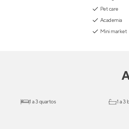
Pet care
Academia
Mini market
A
1 a 3 quartos
1 a 3