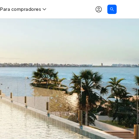
Para compradores
as
Buscar um imóvel novo
Calcule seu Poder de Compra
Comprar x Alugar
Correção do INCC
Simulador de Financiamento
Encontre um corretor