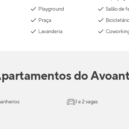
Playground
Salão de f
Praça
Bicicletári
Lavanderia
Coworkin
partamentos
do
Avoan
 banheiros
1 e 2 vagas