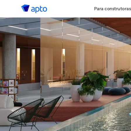
Para construtoras
Geração de 
Geração de Vi
Geração de 
Maiores Cons
Parcerias Imob
Anunciar Imó