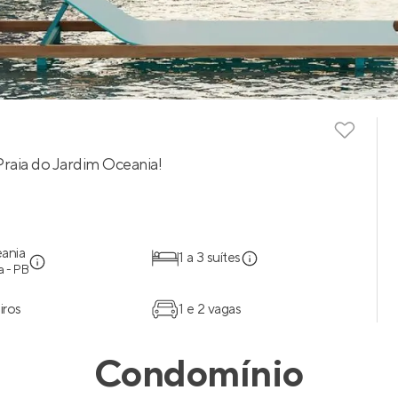
Praia do Jardim Oceania!
ania
1 a 3 suítes
 - PB
iros
1 e 2 vagas
Condomínio