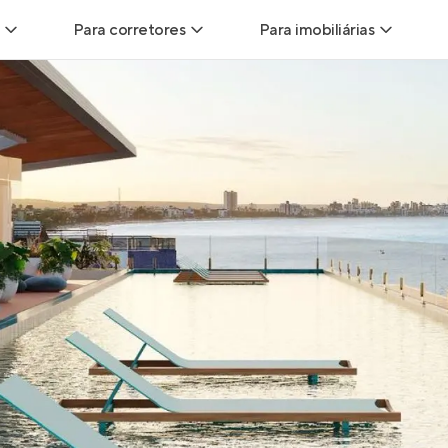
Para corretores
Para imobiliárias
Leads
Leads para Corretores
Leads para Imobiliári
sitas
Corretor+
Hub de imobiliárias
Vendas
Parcerias imobiliárias
Anunciar imóveis
trutoras
Hub de Corretores
iliárias
Perfil Verificado
veis
Anunciar imóveis