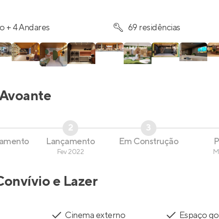
o + 4 Andares
69 residências
Avoante
2
3
çamento
Lançamento
Em Construção
P
Fev 2022
M
Convívio e Lazer
Cinema externo
Espaço g