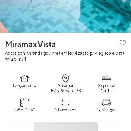
Miramax Vista
Aptos com varanda gourmet em localização privilegiada e vista
para o mar!
Lançamento
Miramar
2 quartos
João Pessoa - PB
1 suíte
58 a 72 m²
2 banheiros
1 e 2 vagas