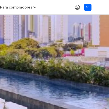
Para compradores
as
Buscar um imóvel novo
Calcule seu Poder de Compra
Comprar x Alugar
Correção do INCC
Simulador de Financiamento
Encontre um corretor