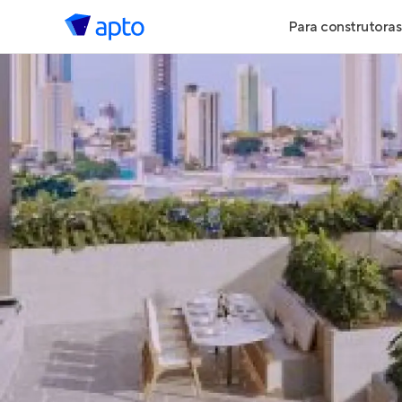
Para construtoras
Geração de 
Geração de Vi
Geração de 
Maiores Cons
Parcerias Imob
Anunciar Imó