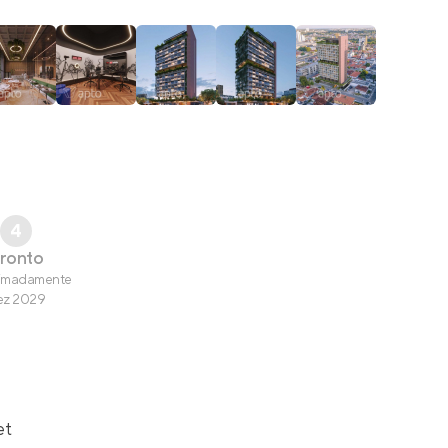
4
ronto
imadamente
ez 2029
et