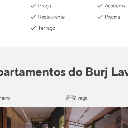
Praça
Academia
Restaurante
Piscina
Terraço
partamentos
do
Burj La
heiro
1 vaga