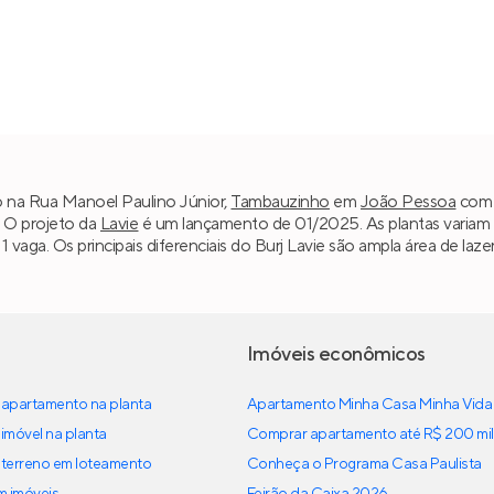
do na Rua Manoel Paulino Júnior,
Tambauzinho
em
João Pessoa
com p
. O projeto da
Lavie
é um lançamento de 01/2025. As plantas variam 
e 1 vaga. Os principais diferenciais do Burj Lavie são ampla área de l
Imóveis econômicos
apartamento na planta
Apartamento Minha Casa Minha Vida
imóvel na planta
Comprar apartamento até R$ 200 mil
terreno em loteamento
Conheça o Programa Casa Paulista