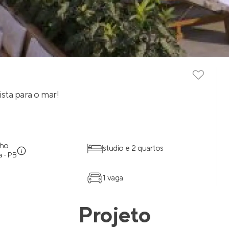
ista para o mar!
nho
studio e 2 quartos
 - PB
1 vaga
Projeto