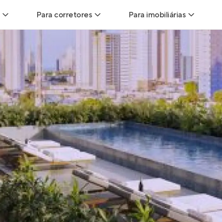
Para corretores
Para imobiliárias
Leads
Leads para Corretores
Leads para Imobiliári
sitas
Corretor+
Hub de imobiliárias
Vendas
Parcerias imobiliárias
Anunciar imóveis
trutoras
Hub de Corretores
iliárias
Perfil Verificado
veis
Anunciar imóveis