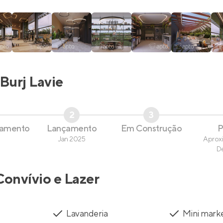
Burj Lavie
2
3
çamento
Lançamento
Em Construção
P
Jan 2025
Aprox
D
Convívio e Lazer
Lavanderia
Mini mark