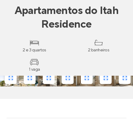
Apartamentos
do
Itah
Residence
2 e 3 quartos
2 banheiros
1 vaga