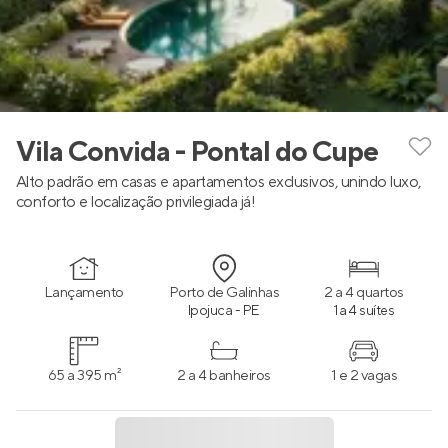
Vila Convida - Pontal do Cupe
Alto padrão em casas e apartamentos exclusivos, unindo luxo,
conforto e localização privilegiada já!
Lançamento
Porto de Galinhas
2 a 4 quartos
Ipojuca - PE
1 a 4 suítes
65 a 395 m²
2 a 4 banheiros
1 e 2 vagas