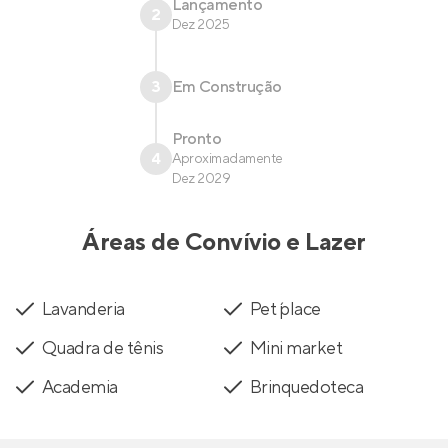
Lançamento
2
Dez 2025
3
Em Construção
Pronto
4
Aproximadamente
Dez 2029
Áreas de Convívio e Lazer
Lavanderia
Pet ´place
Quadra de tênis
Mini market
Academia
Brinquedoteca